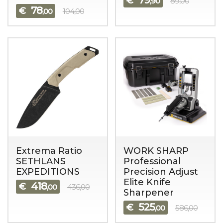
79
€
,90
89,00
78
€
,00
104,00
Extrema Ratio
WORK SHARP
SETHLANS
Professional
EXPEDITIONS
Precision Adjust
Elite Knife
418
€
,00
436,00
Sharpener
525
€
,00
586,00