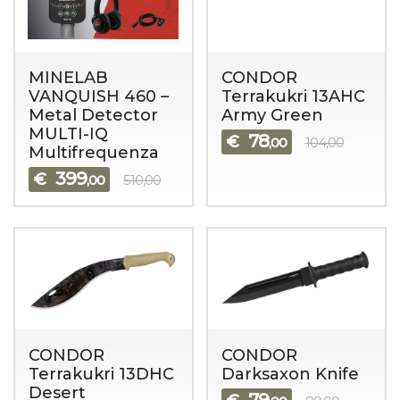
MINELAB
CONDOR
VANQUISH 460 –
Terrakukri 13AHC
Metal Detector
Army Green
MULTI-IQ
78
€
,00
104,00
Multifrequenza
399
€
,00
510,00
CONDOR
CONDOR
Terrakukri 13DHC
Darksaxon Knife
Desert