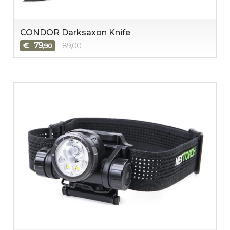
CONDOR Darksaxon Knife
79
€
89,00
,90