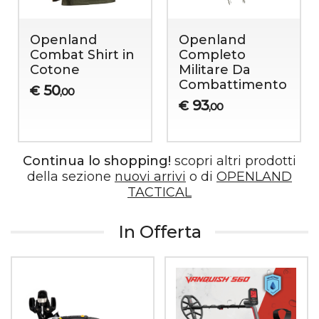
Openland
OPENLAND
Tactical
Zaino Militare
Borsone Trolley
Fast Action 40
con ruote 100
LT
LT
115
€
,90
142
€
,00
Continua lo shopping!
scopri altri prodotti
della sezione
nuovi arrivi
o di
OPENLAND
TACTICAL
In Offerta