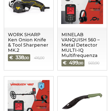
WORK SHARP
MINELAB
Ken Onion Knife
VANQUISH 560 –
& Tool Sharpener
Metal Detector
MK.2
MULTI-IQ
Multifrequenza
338
€
,00
416,00
499
€
,00
569,90