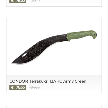
78
€
104,00
,00
CONDOR Terrakukri 13AHC Army Green
78
€
104,00
,00