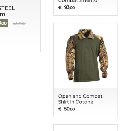
Combattimento
93
€
STEEL
,00
em
8
,00
532,00
Openland Combat
Shirt in Cotone
50
€
,00