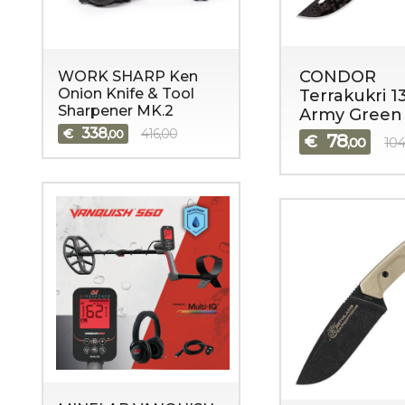
CONDOR
WORK SHARP Ken
Onion Knife & Tool
Terrakukri 
Sharpener MK.2
Army Green
338
€
416,00
,00
78
€
,00
104