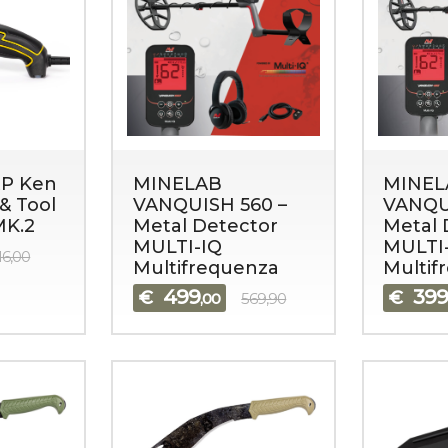
P Ken
MINELAB
MINEL
& Tool
VANQUISH 560 –
VANQU
MK.2
Metal Detector
Metal 
Outdoor & Camping
Zaini e borsoni
MULTI-IQ
MULTI
16,00
Multifrequenza
Multif
499
39
€
€
,00
569,90