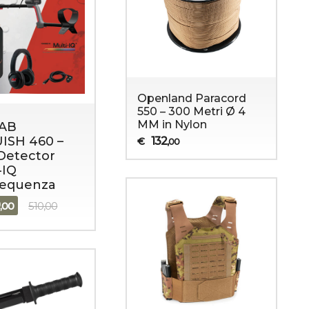
Openland Paracord
550 – 300 Metri Ø 4
MM in Nylon
AB
ISH 460 –
132
€
,00
Detector
Sopravvivenza
Abbigliamento Militare
-IQ
requenza
9
,00
510,00