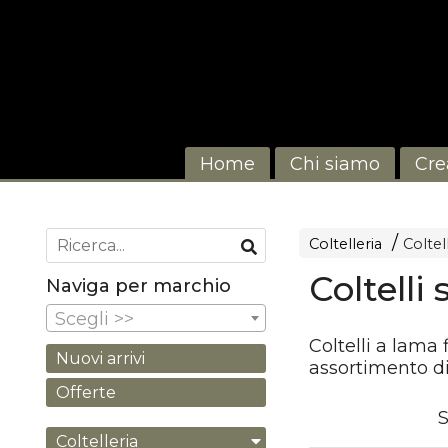
Home
Chi siamo
Cre
Coltelleria
Coltel
Coltelli
Naviga per marchio
Scegli >>
Coltelli a lama 
Nuovi arrivi
assortimento di
Offerte
S
Coltelleria