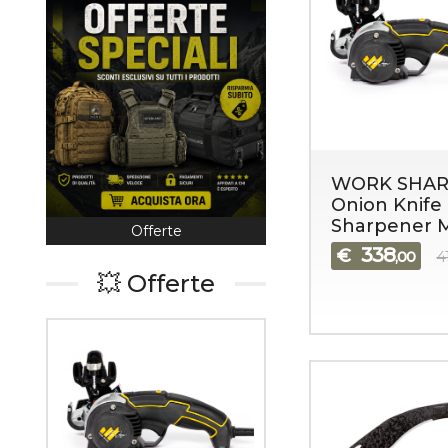
WORK SHAR
Onion Knife 
Sharpener 
Offerte
Coltelleria
338
€
,00
4
💥 Offerte