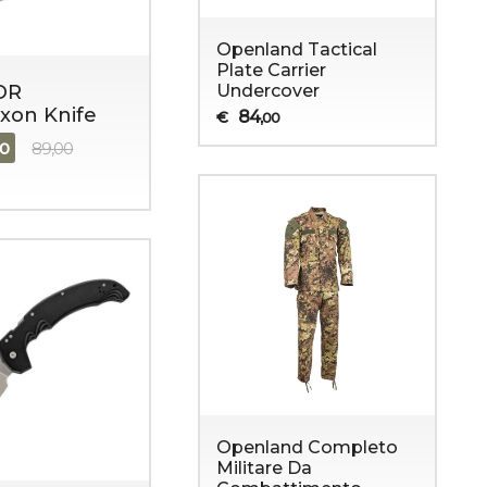
Openland Tactical
Plate Carrier
Undercover
OR
xon Knife
84
€
,00
90
89,00
Openland Completo
Militare Da