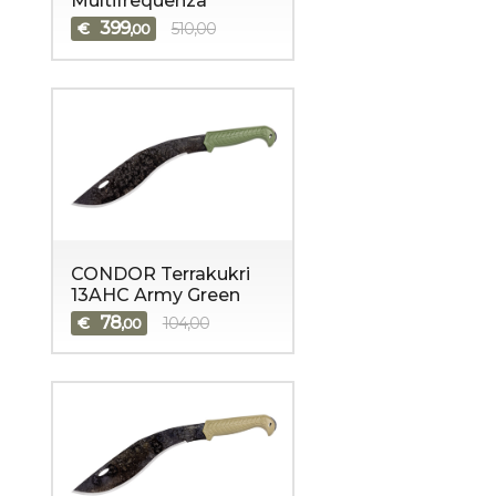
Multifrequenza
399
€
510,00
,00
CONDOR Terrakukri
13AHC Army Green
78
€
104,00
,00