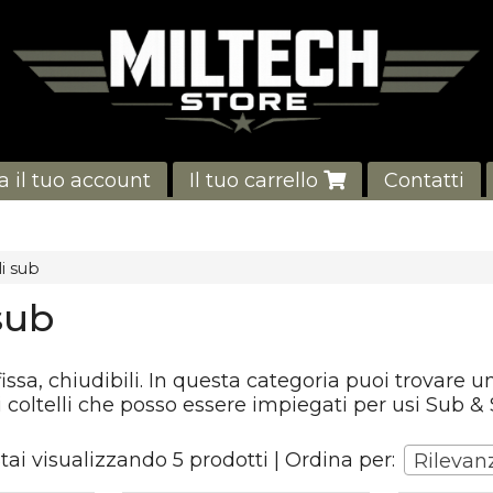
a il tuo account
Il tuo carrello
Contatti
li sub
 sub
fissa, chiudibili. In questa categoria puoi trovare 
 coltelli che posso essere impiegati per usi Sub & S
tai visualizzando 5 prodotti | Ordina per:
Rilevan