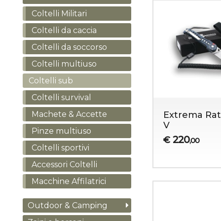
Coltelli Militari
Coltelli da caccia
Coltelli da soccorso
Coltelli multiuso
Coltelli sub
Coltelli survival
Machete & Accette
Extrema Rat
V
Pinze multiuso
220
€
,00
Coltelli sportivi
Accessori Coltelli
Macchine Affilatrici
Outdoor & Camping