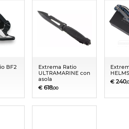
io BF2
Extrema Ratio
Extrem
ULTRAMARINE con
HELM
asola
240
€
,
618
€
,00