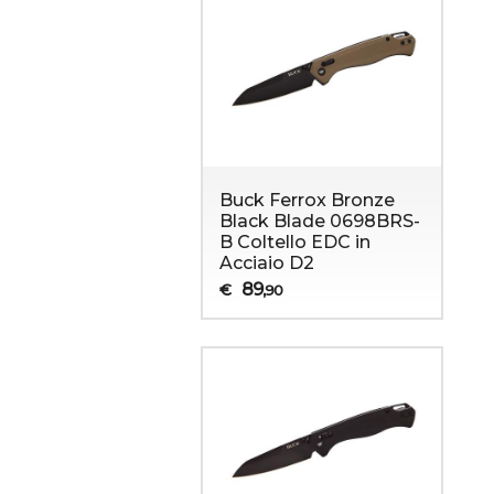
Buck Ferrox Bronze
Black Blade 0698BRS-
B Coltello EDC in
Acciaio D2
89
€
,90