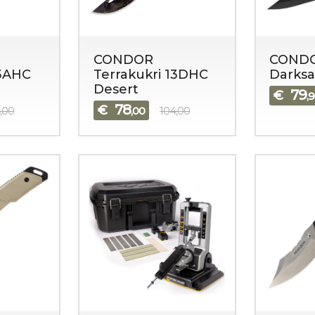
CONDOR
COND
13AHC
Terrakukri 13DHC
Darksa
Desert
79
€
,
78
€
,00
,00
104,00