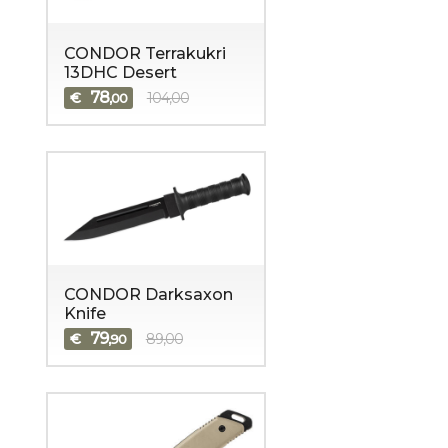
CONDOR Terrakukri
13DHC Desert
78
€
104,00
,00
CONDOR Darksaxon
Knife
79
€
89,00
,90