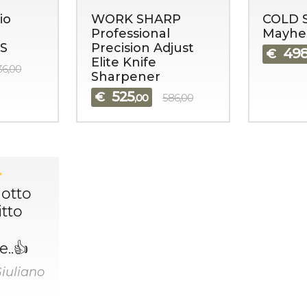
io
WORK SHARP
COLD 
Professional
Mayh
S
Precision Adjust
49
€
Elite Knife
36,00
Sharpener
525
€
,00
586,00
dotto
tto
..👍
Giuliano