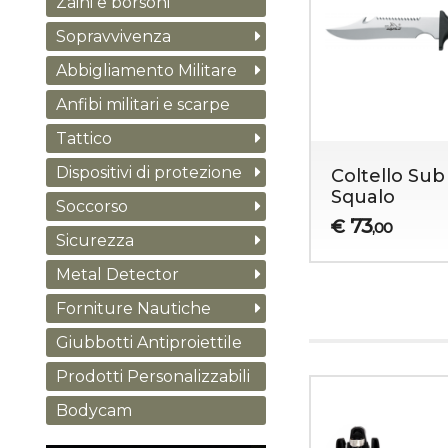
Zaini e borsoni
Sopravvivenza
Abbigliamento Militare
Anfibi militari e scarpe
Tattico
Dispositivi di protezione
Coltello Sub
Squalo
Soccorso
73
€
,00
Sicurezza
Metal Detector
Forniture Nautiche
Giubbotti Antiproiettile
Prodotti Personalizzabili
Bodycam