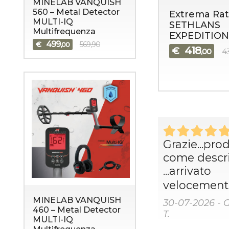
MINELAB VANQUISH
560 – Metal Detector
Extrema Rat
MULTI-IQ
SETHLANS
Multifrequenza
EXPEDITION
499
€
569,90
,00
418
€
,00
4
Grazie...pro
come descri
...arrivato
velocemente
MINELAB VANQUISH
30-07-2026 - 
460 – Metal Detector
T.
MULTI-IQ