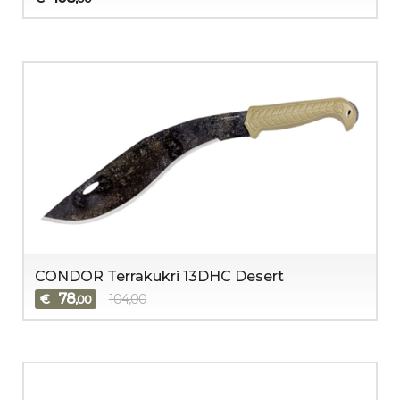
CONDOR Terrakukri 13DHC Desert
78
€
104,00
,00