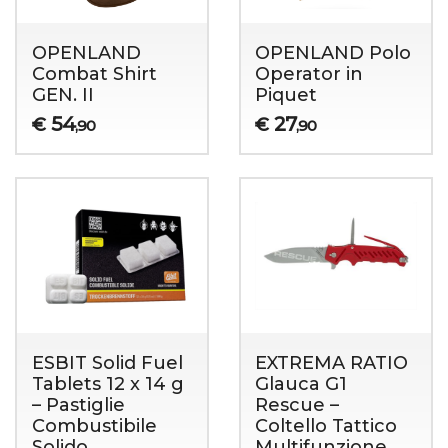
OPENLAND
OPENLAND Polo
Combat Shirt
Operator in
GEN. II
Piquet
54
27
€
€
,90
,90
ESBIT Solid Fuel
EXTREMA RATIO
Tablets 12 x 14 g
Glauca G1
– Pastiglie
Rescue –
Combustibile
Coltello Tattico
Solido
Multifunzione