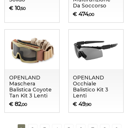
Da Soccorso
10
€
,50
474
€
,00
OPENLAND
OPENLAND
Maschera
Occhiale
Balistica Coyote
Balistico Kit 3
Tan Kit 3 Lenti
Lenti
82
49
€
€
,00
,90