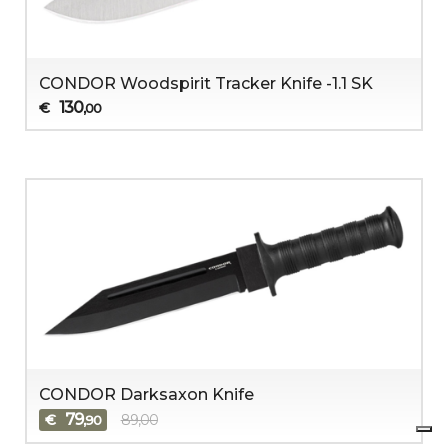
CONDOR Woodspirit Tracker Knife -1.1 SK
130
€
,00
CONDOR Darksaxon Knife
79
€
89,00
,90