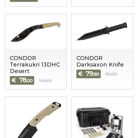
CONDOR
CONDOR
Terrakukri 13DHC
Darksaxon Knife
Desert
79
€
,90
89,00
78
€
,00
104,00