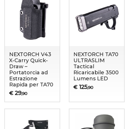
NEXTORCH V43
NEXTORCH TA70
X-Carry Quick-
ULTRASLIM
Draw –
Tactical
Portatorcia ad
Ricaricabile 3500
Estrazione
Lumens LED
Rapida per TA70
125
€
,90
29
€
,90