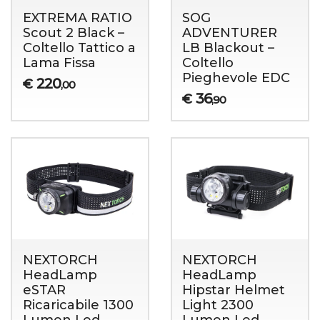
EXTREMA RATIO
SOG
Scout 2 Black –
ADVENTURER
Coltello Tattico a
LB Blackout –
Lama Fissa
Coltello
Pieghevole EDC
220
€
,00
36
€
,90
NEXTORCH
NEXTORCH
HeadLamp
HeadLamp
eSTAR
Hipstar Helmet
Ricaricabile 1300
Light 2300