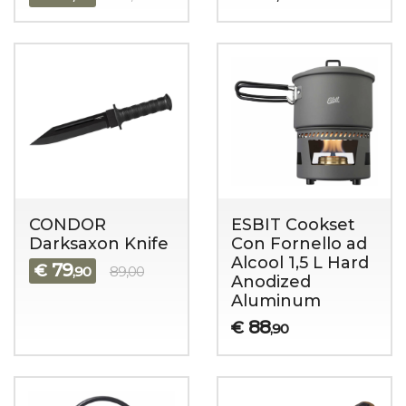
CONDOR
ESBIT Cookset
Darksaxon Knife
Con Fornello ad
Alcool 1,5 L Hard
79
€
,90
89,00
Anodized
Aluminum
88
€
,90