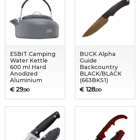
ESBIT Camping
BUCK Alpha
Water Kettle
Guide
600 ml Hard
Backcountry
Anodized
BLACK/BLACK
Aluminium
(663BKS1)
29
128
€
€
,90
,00