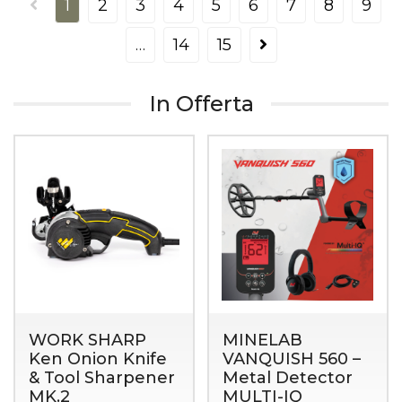
1
2
3
4
5
6
7
8
9
…
14
15
In Offerta
WORK SHARP
MINELAB
Ken Onion Knife
VANQUISH 560 –
& Tool Sharpener
Metal Detector
MK.2
MULTI-IQ