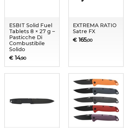
ESBIT Solid Fuel
EXTREMA RATIO
Tablets 8 × 27 g –
Satre FX
Pasticche Di
165
€
,00
Combustibile
Solido
14
€
,90