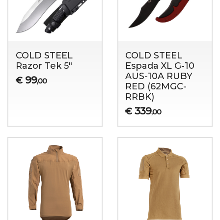
COLD STEEL
COLD STEEL
Razor Tek 5"
Espada XL G-10
AUS-10A RUBY
99
€
,00
RED (62MGC-
RRBK)
339
€
,00