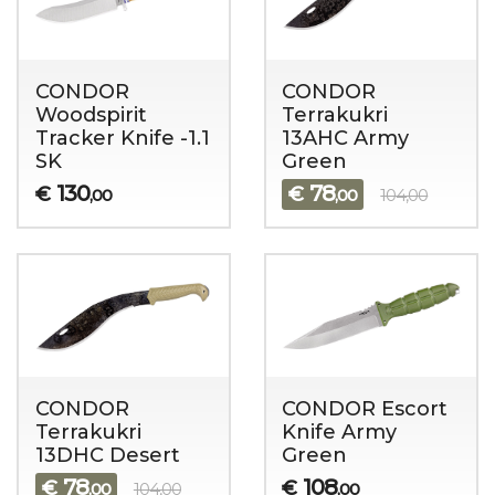
CONDOR
CONDOR
Woodspirit
Terrakukri
Tracker Knife -1.1
13AHC Army
SK
Green
130
78
€
€
,00
,00
104,00
CONDOR
CONDOR Escort
Terrakukri
Knife Army
13DHC Desert
Green
78
108
€
€
,00
104,00
,00