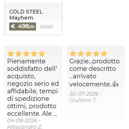
COLD STEEL
Mayhem
498
€
,00
532,00
Pienamente
Grazie...prodotto
soddisfatto dell'
come descritto
acquisto,
...arrivato
negozio serio ed
velocemente..👍
affidabile, tempi
30-07-2026 -
di spedizione
Giuliano T.
ottimi, prodotto
eccellente. Ale ...
04-08-2026 -
Alessandro Z.