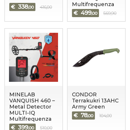
Multifrequenza
338
€
,00
416,00
499
€
,00
569,90
MINELAB
CONDOR
VANQUISH 460 –
Terrakukri 13AHC
Metal Detector
Army Green
MULTI-IQ
78
€
,00
104,00
Multifrequenza
399
€
,00
510,00