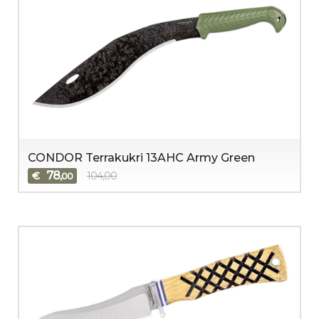
CONDOR Terrakukri 13AHC Army Green
78
€
104,00
,00