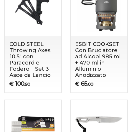
COLD STEEL
ESBIT COOKSET
Throwing Axes
Con Bruciatore
10.5" con
ad Alcool 985 ml
Paracord e
+ 470 ml in
Fodero – Set 3
Alluminio
Asce da Lancio
Anodizzato
100
65
€
€
,90
,00