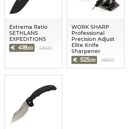
Extrema Ratio
WORK SHARP
SETHLANS
Professional
EXPEDITIONS
Precision Adjust
Elite Knife
418
€
,00
436,00
Sharpener
525
€
,00
586,00