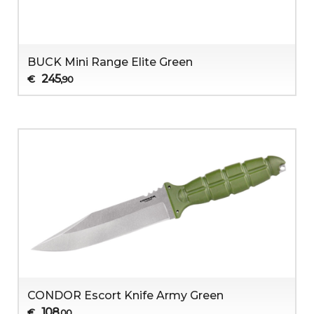
BUCK Mini Range Elite Green
245
€
,90
CONDOR Escort Knife Army Green
108
€
,00