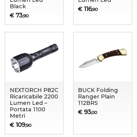
Lumen Led
Lumen Led
Black
116
€
,90
73
€
,90
NEXTORCH P82C
BUCK Folding
Ricaricabile 2200
Ranger Plain
Lumen Led –
112BRS
Portata 1100
93
€
,00
Metri
109
€
,90