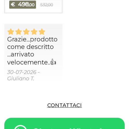
498
€
,00
532,00
Grazie...prodotto
come descritto
...arrivato
velocemente..👍
30-07-2026 -
Giuliano T.
CONTATTACI