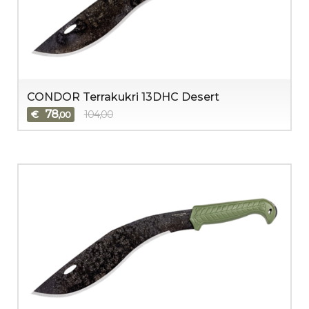
CONDOR Terrakukri 13DHC Desert
78
€
104,00
,00