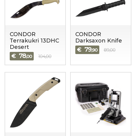
CONDOR
CONDOR
Terrakukri 13DHC
Darksaxon Knife
Desert
79
€
,90
89,00
78
€
,00
104,00