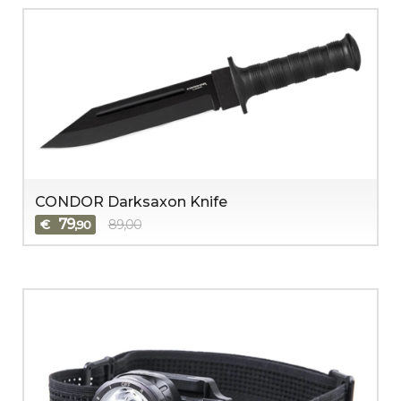
CONDOR Darksaxon Knife
79
€
89,00
,90