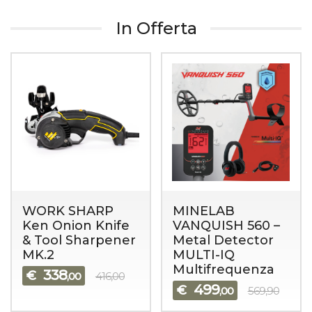
In Offerta
WORK SHARP
MINELAB
Ken Onion Knife
VANQUISH 560 –
& Tool Sharpener
Metal Detector
MK.2
MULTI-IQ
Multifrequenza
338
€
,00
416,00
499
€
,00
569,90