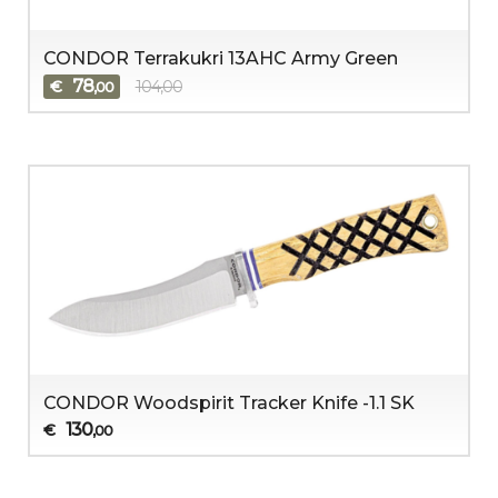
CONDOR Terrakukri 13AHC Army Green
78
€
104,00
,00
CONDOR Woodspirit Tracker Knife -1.1 SK
130
€
,00