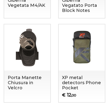
Giberna
Giberna
Vegetata M4/AK
Vegatato Porta
Block Notes
Porta Manette
XP metal
Chiusura in
detectors Phone
Velcro
Pocket
12
€
,00