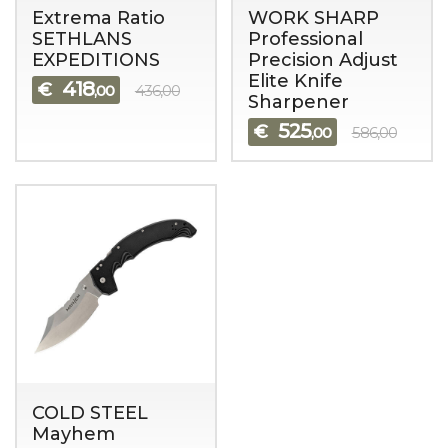
Extrema Ratio
WORK SHARP
SETHLANS
Professional
EXPEDITIONS
Precision Adjust
Elite Knife
418
€
,00
436,00
Sharpener
525
€
,00
586,00
COLD STEEL
Mayhem