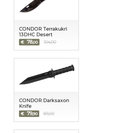
CONDOR Terrakukri
13DHC Desert
78
€
104,00
,00
CONDOR Darksaxon
Knife
79
€
89,00
,90