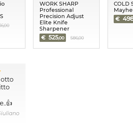
io
WORK SHARP
COLD 
Professional
Mayh
S
Precision Adjust
49
€
Elite Knife
36,00
Sharpener
525
€
,00
586,00
dotto
tto
..👍
Giuliano