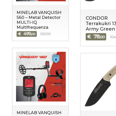
MINELAB VANQUISH
560 – Metal Detector
CONDOR
MULTI-IQ
Terrakukri 
Multifrequenza
Army Green
499
€
569,90
,00
78
€
,00
104
MINELAB VANQUISH