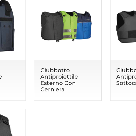
Giubbotto
Giubbo
e
Antiproiettile
Antipro
Esterno Con
Sottoc
Cerniera