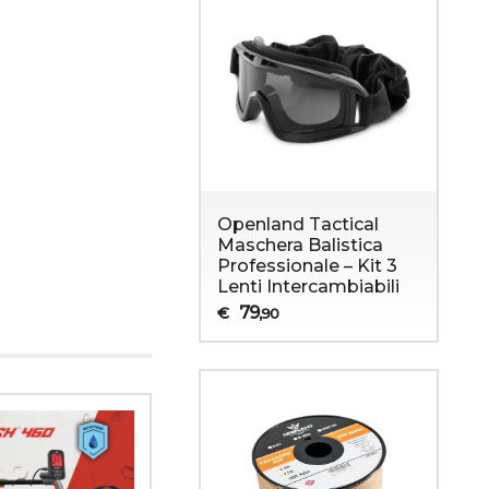
Openland Tactical
Maschera Balistica
Professionale – Kit 3
Lenti Intercambiabili
Sopravvivenza
Abbigliamento Militare
79
€
,90