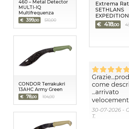
460 – Metal Detector
Extrema Rat
MULTI-IQ
SETHLANS
Multifrequenza
EXPEDITION
399
€
510,00
,00
418
€
,00
4
Grazie...pro
come descri
CONDOR Terrakukri
13AHC Army Green
...arrivato
78
€
104,00
,00
velocemente
30-07-2026 - 
T.