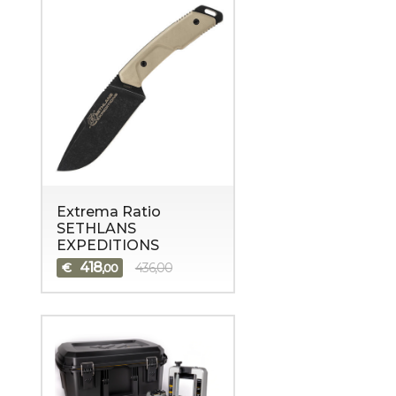
Extrema Ratio
SETHLANS
EXPEDITIONS
418
€
436,00
,00