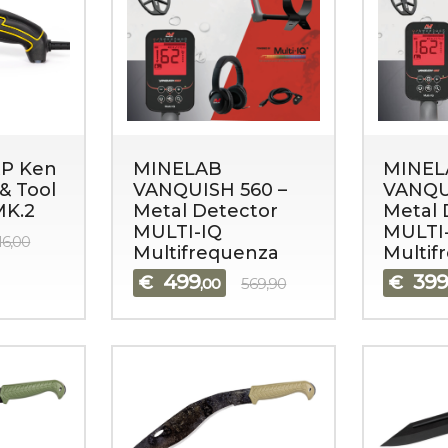
P Ken
MINELAB
MINEL
& Tool
VANQUISH 560 –
VANQU
MK.2
Metal Detector
Metal 
MULTI-IQ
MULTI
16,00
Multifrequenza
Multif
499
39
€
€
,00
569,90