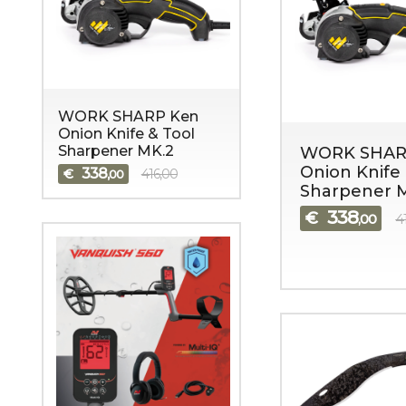
WORK SHARP Ken
Onion Knife & Tool
Sharpener MK.2
WORK SHAR
Onion Knife 
338
€
416,00
,00
Sharpener 
338
€
,00
4