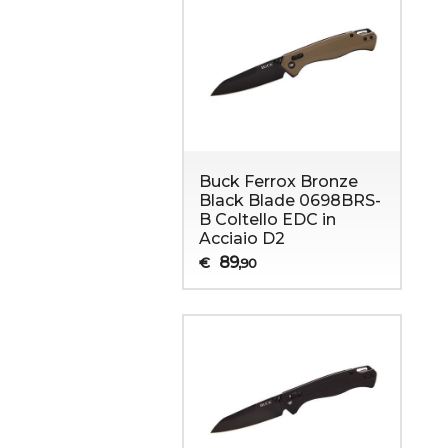
Buck Ferrox Bronze
Black Blade 0698BRS-
B Coltello EDC in
Acciaio D2
89
€
,90