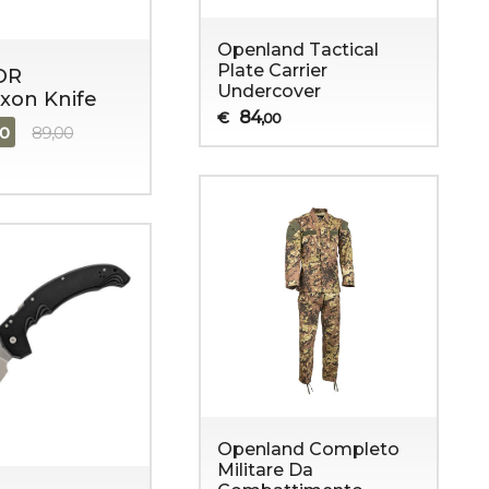
Openland Tactical
Plate Carrier
OR
Undercover
xon Knife
84
€
,00
90
89,00
Openland Completo
Militare Da