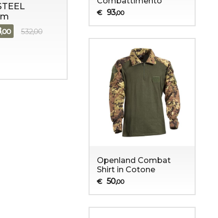
Combattimento
STEEL
93
€
,00
em
8
,00
532,00
Openland Combat
Shirt in Cotone
50
€
,00