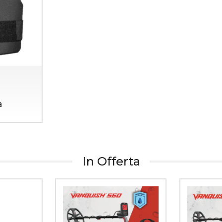
a
Outdoor & Camping
Zaini e borsoni
In Offerta