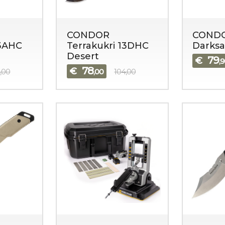
CONDOR
COND
13AHC
Terrakukri 13DHC
Darksa
Desert
79
€
,
78
€
,00
,00
104,00