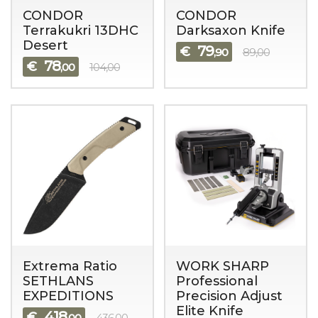
CONDOR
CONDOR
Terrakukri 13DHC
Darksaxon Knife
Desert
79
€
,90
89,00
78
€
,00
104,00
Extrema Ratio
WORK SHARP
SETHLANS
Professional
EXPEDITIONS
Precision Adjust
Elite Knife
418
€
,00
436,00