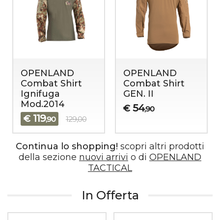
OPENLAND
OPENLAND
Combat Shirt
Combat Shirt
Ignifuga
GEN. II
Mod.2014
54
€
,90
119
€
,90
129,00
Continua lo shopping!
scopri altri prodotti
della sezione
nuovi arrivi
o di
OPENLAND
TACTICAL
In Offerta