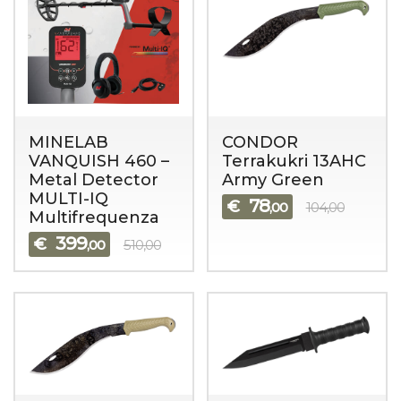
MINELAB
CONDOR
VANQUISH 460 –
Terrakukri 13AHC
Metal Detector
Army Green
MULTI-IQ
78
€
,00
104,00
Multifrequenza
399
€
,00
510,00