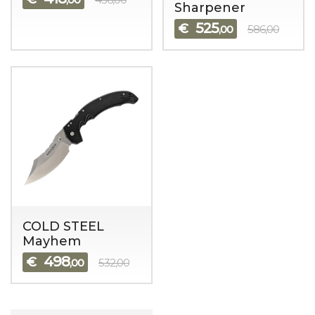
Sharpener
525
€
,00
586,00
COLD STEEL
Mayhem
498
€
,00
532,00