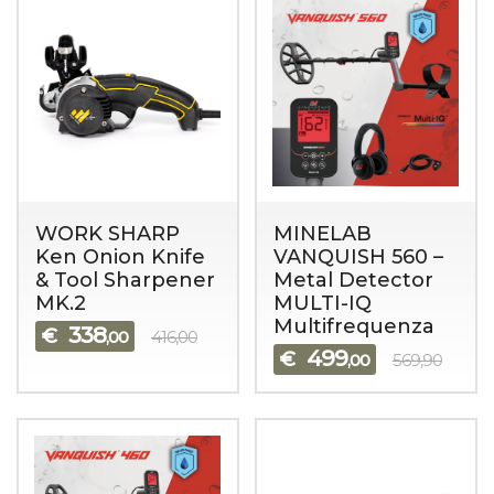
WORK SHARP
MINELAB
Ken Onion Knife
VANQUISH 560 –
& Tool Sharpener
Metal Detector
MK.2
MULTI-IQ
Multifrequenza
338
€
,00
416,00
499
€
,00
569,90