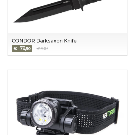
CONDOR Darksaxon Knife
79
€
89,00
,90