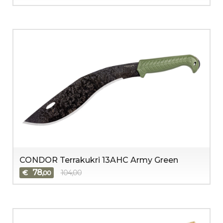
CONDOR Terrakukri 13AHC Army Green
78
€
104,00
,00