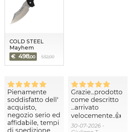
COLD STEEL
Mayhem
498
€
,00
532,00
Pienamente
Grazie...prodotto
soddisfatto dell'
come descritto
acquisto,
...arrivato
negozio serio ed
velocemente..👍
affidabile, tempi
30-07-2026 -
di spedizione