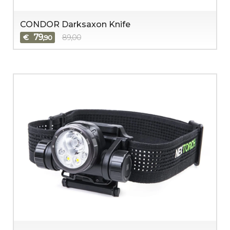
CONDOR Darksaxon Knife
79
€
89,00
,90