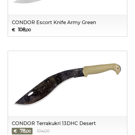
CONDOR Escort Knife Army Green
108
€
,00
CONDOR Terrakukri 13DHC Desert
78
€
104,00
,00