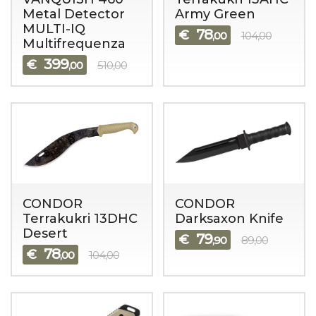
Metal Detector
Army Green
MULTI-IQ
78
€
,00
104,00
Multifrequenza
399
€
,00
510,00
CONDOR
CONDOR
Terrakukri 13DHC
Darksaxon Knife
Desert
79
€
,90
89,00
78
€
,00
104,00