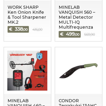
WORK SHARP
MINELAB
Ken Onion Knife
VANQUISH 560 –
& Tool Sharpener
Metal Detector
MK.2
MULTI-IQ
Multifrequenza
338
€
,00
416,00
499
€
,00
569,90
MINELAB
CONDOR
VANQUISH 460 –
Terrakukri 13AHC