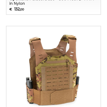
in Nylon
132
€
,00