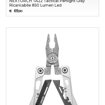
NEXTORCH TA22 Tactical Penlight Gray
Ricaricabile 850 Lumen Led
69
€
,90