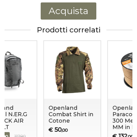
Acquista
Prodotti correlati
Openland
Openland
Paracord 550 –
Tactical N.ER.G
300 Metri Ø 4
Zaino Blu Sky
MM in Nylon
Pro 50 LT
132
182
€
€
,00
,00