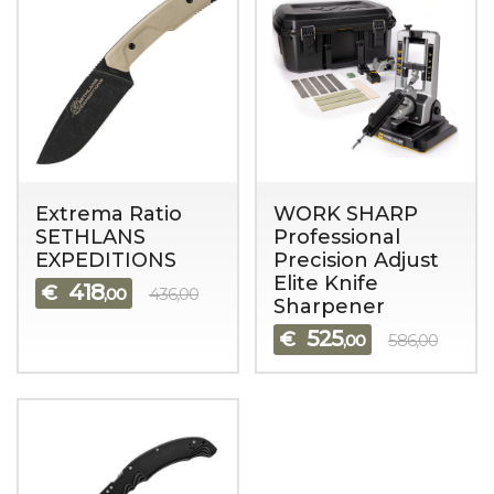
Extrema Ratio
WORK SHARP
SETHLANS
Professional
EXPEDITIONS
Precision Adjust
Elite Knife
418
€
,00
436,00
Sharpener
525
€
,00
586,00