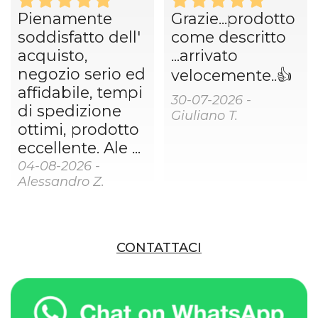
Pienamente
Grazie...prodotto
soddisfatto dell'
come descritto
acquisto,
...arrivato
negozio serio ed
velocemente..👍
affidabile, tempi
30-07-2026 -
di spedizione
Giuliano T.
ottimi, prodotto
eccellente. Ale ...
04-08-2026 -
Alessandro Z.
CONTATTACI