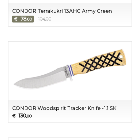
CONDOR Terrakukri 13AHC Army Green
78
€
104,00
,00
CONDOR Woodspirit Tracker Knife -1.1 SK
130
€
,00