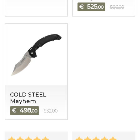
525
€
,00
586,00
COLD STEEL
Mayhem
498
€
,00
532,00