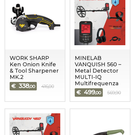
WORK SHARP
MINELAB
Ken Onion Knife
VANQUISH 560 –
& Tool Sharpener
Metal Detector
MK.2
MULTI-IQ
Multifrequenza
338
€
,00
416,00
499
€
,00
569,90