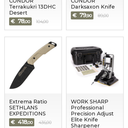
CONDOR
CONDOR
Terrakukri 13DHC
Darksaxon Knife
Desert
79
€
,90
89,00
78
€
,00
104,00
Extrema Ratio
WORK SHARP
SETHLANS
Professional
EXPEDITIONS
Precision Adjust
Elite Knife
418
€
,00
436,00
Sharpener