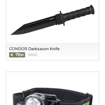
CONDOR Darksaxon Knife
79
€
89,00
,90