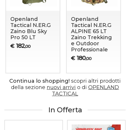
OPENLAND
OPENLAND
TACTICAL
Zaino 3-Days 60
N.ER.G Alpine 85
LT
LT – Zaino
124
€
,00
Trekking e
Spedizione da
85 Litri
205
€
,00
Continua lo shopping!
scopri altri prodotti
della sezione
nuovi arrivi
o di
OPENLAND
TACTICAL
In Offerta