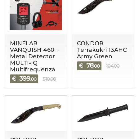
MINELAB
CONDOR
VANQUISH 460 –
Terrakukri 13AHC
Metal Detector
Army Green
MULTI-IQ
78
€
,00
104,00
Multifrequenza
399
€
,00
510,00