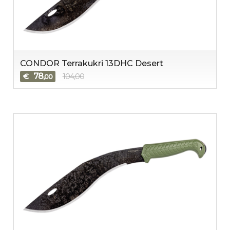
CONDOR Terrakukri 13DHC Desert
78
€
104,00
,00