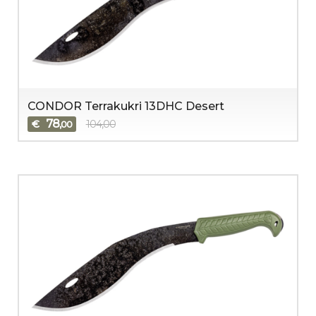
CONDOR Terrakukri 13DHC Desert
78
€
104,00
,00