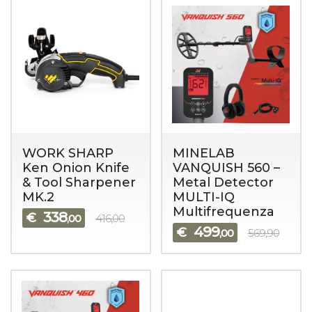
WORK SHARP
MINELAB
Ken Onion Knife
VANQUISH 560 –
& Tool Sharpener
Metal Detector
MK.2
MULTI-IQ
Multifrequenza
338
€
,00
416,00
499
€
,00
569,90