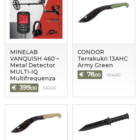
MINELAB
CONDOR
VANQUISH 460 –
Terrakukri 13AHC
Metal Detector
Army Green
MULTI-IQ
78
€
,00
104,00
Multifrequenza
399
€
,00
510,00