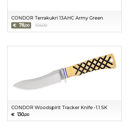
CONDOR Terrakukri 13AHC Army Green
78
€
104,00
,00
CONDOR Woodspirit Tracker Knife -1.1 SK
130
€
,00