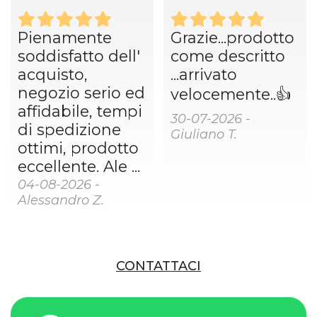
Pienamente
Grazie...prodotto
soddisfatto dell'
come descritto
acquisto,
...arrivato
negozio serio ed
velocemente..👍
affidabile, tempi
30-07-2026 -
di spedizione
Giuliano T.
ottimi, prodotto
eccellente. Ale ...
04-08-2026 -
Alessandro Z.
CONTATTACI