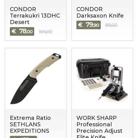
CONDOR
CONDOR
Terrakukri 13DHC
Darksaxon Knife
Desert
79
€
,90
89,00
78
€
,00
104,00
Extrema Ratio
WORK SHARP
SETHLANS
Professional
EXPEDITIONS
Precision Adjust
Elite Knife