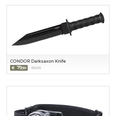
CONDOR Darksaxon Knife
79
€
89,00
,90