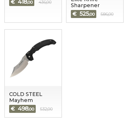
418
€
,00
436,00
Sharpener
525
€
,00
586,00
COLD STEEL
Mayhem
498
€
,00
532,00