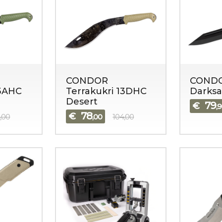
CONDOR
COND
13AHC
Terrakukri 13DHC
Darksa
Desert
79
€
,
78
€
,00
,00
104,00