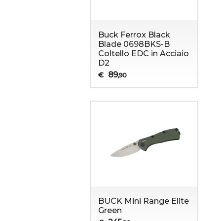
Buck Ferrox Black
Blade 0698BKS-B
Coltello EDC in Acciaio
D2
89
€
,90
BUCK Mini Range Elite
Green