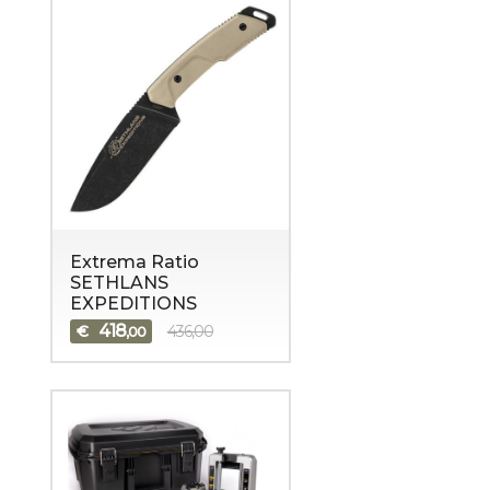
Extrema Ratio
SETHLANS
EXPEDITIONS
418
€
436,00
,00