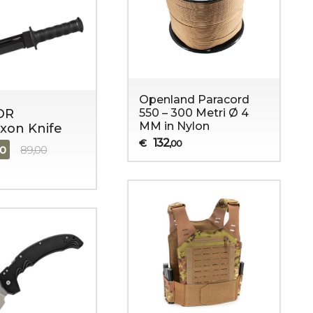
Openland Paracord
550 – 300 Metri Ø 4
OR
MM in Nylon
xon Knife
132
€
,00
90
89,00