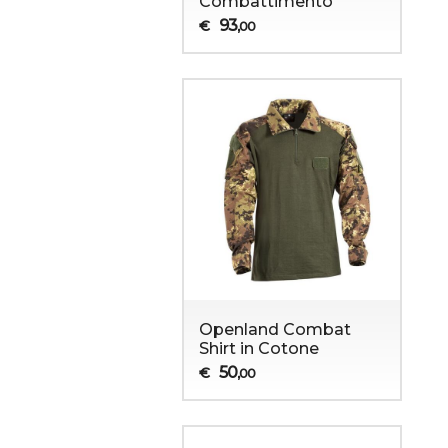
Combattimento
93
€
,00
Openland Combat
Shirt in Cotone
50
€
,00