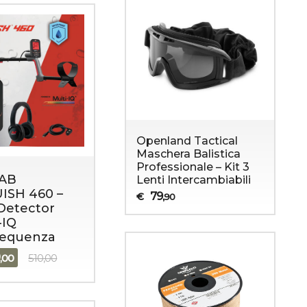
Openland Tactical
Maschera Balistica
Professionale – Kit 3
AB
Lenti Intercambiabili
Dispositivi di protezione
Soccorso
ISH 460 –
79
€
,90
Detector
-IQ
requenza
9
,00
510,00