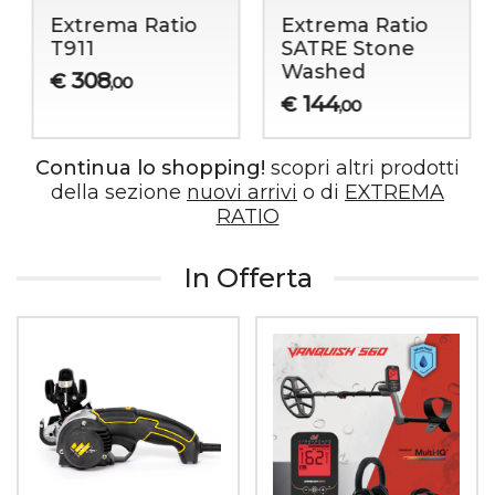
Extrema Ratio
Extrema Ratio
T911
SATRE Stone
Washed
308
€
,00
144
€
,00
Continua lo shopping!
scopri altri prodotti
della sezione
nuovi arrivi
o di
EXTREMA
RATIO
In Offerta