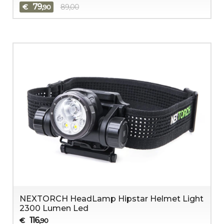
79
€
89,00
,90
NEXTORCH HeadLamp Hipstar Helmet Light
2300 Lumen Led
116
€
,90