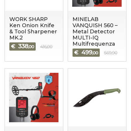
WORK SHARP
MINELAB
Ken Onion Knife
VANQUISH 560 –
& Tool Sharpener
Metal Detector
MK.2
MULTI-IQ
Multifrequenza
338
€
,00
416,00
499
€
,00
569,90