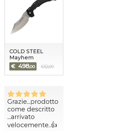
COLD STEEL
Mayhem
498
€
,00
532,00
Grazie...prodotto
come descritto
...arrivato
velocemente..👍