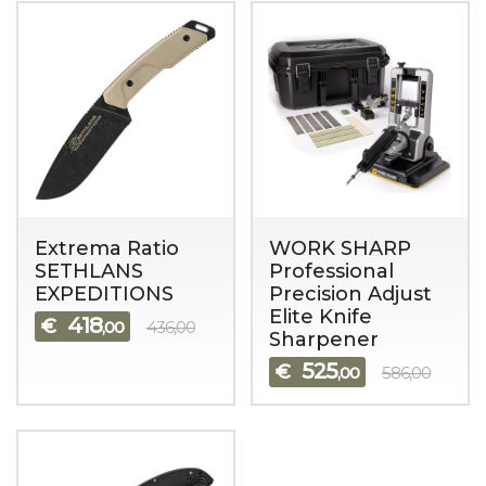
Extrema Ratio
WORK SHARP
SETHLANS
Professional
EXPEDITIONS
Precision Adjust
Elite Knife
418
€
,00
436,00
Sharpener
525
€
,00
586,00