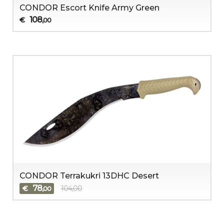
CONDOR Escort Knife Army Green
108
€
,00
CONDOR Terrakukri 13DHC Desert
78
€
104,00
,00