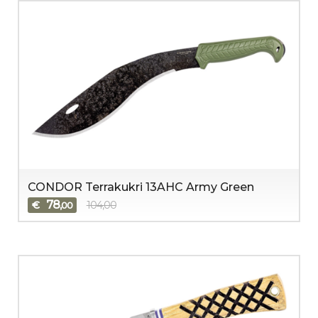
CONDOR Terrakukri 13AHC Army Green
78
€
104,00
,00