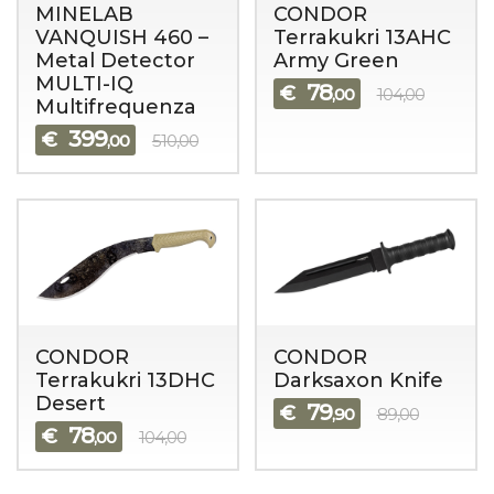
MINELAB
CONDOR
VANQUISH 460 –
Terrakukri 13AHC
Metal Detector
Army Green
MULTI-IQ
78
€
,00
104,00
Multifrequenza
399
€
,00
510,00
CONDOR
CONDOR
Terrakukri 13DHC
Darksaxon Knife
Desert
79
€
,90
89,00
78
€
,00
104,00