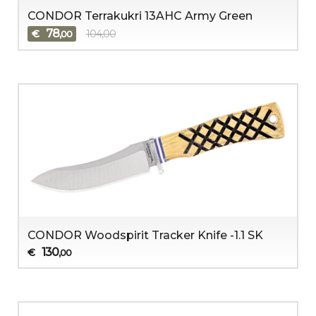
CONDOR Terrakukri 13AHC Army Green
78
€
104,00
,00
CONDOR Woodspirit Tracker Knife -1.1 SK
130
€
,00