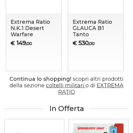
Extrema Ratio
Extrema Ratio
A.S.F.K.
A.S.F.K. X
BRIGATAE
400
€
,00
ANNIVERSARIUM
LIMITED
EDITION
498
€
,00
Continua lo shopping!
scopri altri prodotti
della sezione
coltelli militari
o di
EXTREMA
RATIO
In Offerta