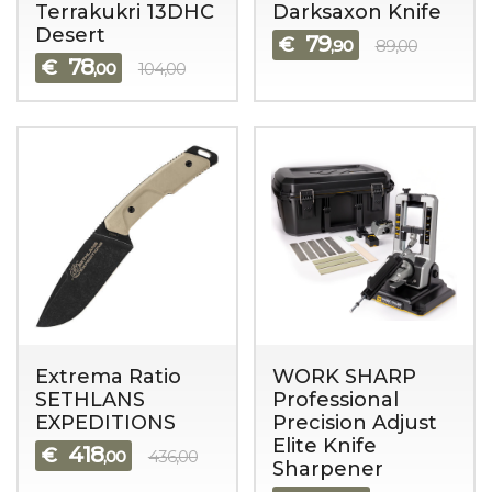
Terrakukri 13DHC
Darksaxon Knife
Desert
79
€
,90
89,00
78
€
,00
104,00
Extrema Ratio
WORK SHARP
SETHLANS
Professional
EXPEDITIONS
Precision Adjust
Elite Knife
418
€
,00
436,00
Sharpener