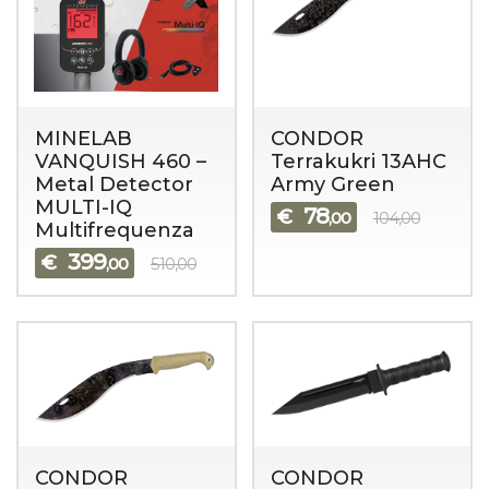
MINELAB
CONDOR
VANQUISH 460 –
Terrakukri 13AHC
Metal Detector
Army Green
MULTI-IQ
78
€
,00
104,00
Multifrequenza
399
€
,00
510,00
CONDOR
CONDOR