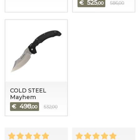
525
€
,00
586,00
COLD STEEL
Mayhem
498
€
,00
532,00