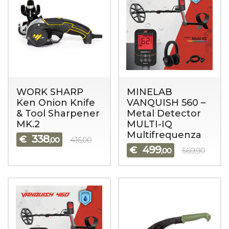
WORK SHARP
MINELAB
Ken Onion Knife
VANQUISH 560 –
& Tool Sharpener
Metal Detector
MK.2
MULTI-IQ
Multifrequenza
338
€
,00
416,00
499
€
,00
569,90