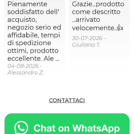
Pienamente
Grazie...prodotto
soddisfatto dell'
come descritto
acquisto,
...arrivato
negozio serio ed
velocemente..👍
affidabile, tempi
30-07-2026 -
di spedizione
Giuliano T.
ottimi, prodotto
eccellente. Ale ...
04-08-2026 -
Alessandro Z.
CONTATTACI