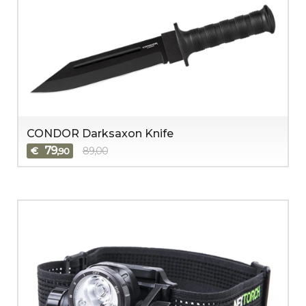
CONDOR Darksaxon Knife
79
€
89,00
,90