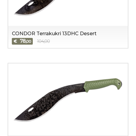
CONDOR Terrakukri 13DHC Desert
78
€
104,00
,00