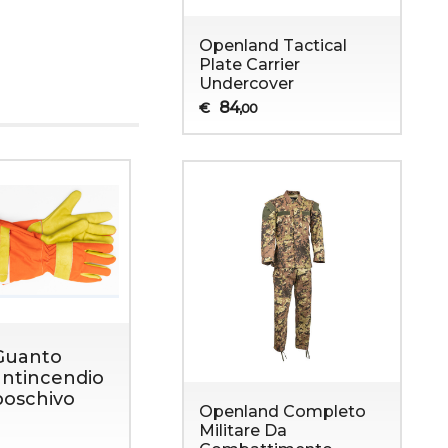
Openland Tactical
Plate Carrier
Undercover
84
€
,00
Guanto
Guanti Vigili
Guanti da
antincendio
del fuoco
volo Flam
boschivo
FIRE K
Retardan
Openland Completo
Militare Da