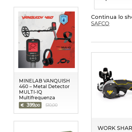
Continua lo s
SAFCO
MINELAB VANQUISH
460 – Metal Detector
MULTI-IQ
Multifrequenza
399
€
510,00
,00
WORK SHAR