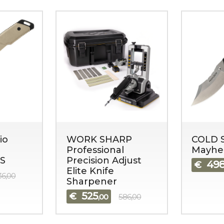
io
WORK SHARP
COLD 
Professional
Mayh
S
Precision Adjust
49
€
Elite Knife
36,00
Sharpener
525
€
,00
586,00