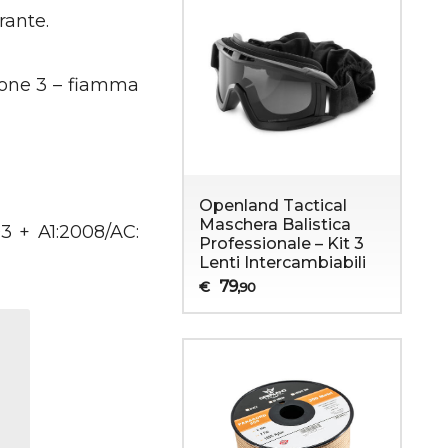
rante.
azione 3 – fiamma
Openland Tactical
Maschera Balistica
03 + A1:2008/AC:
Professionale – Kit 3
Lenti Intercambiabili
79
€
,90