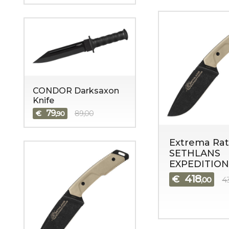
CONDOR Darksaxon
Knife
79
€
89,00
,90
Extrema Rat
SETHLANS
EXPEDITION
418
€
,00
4