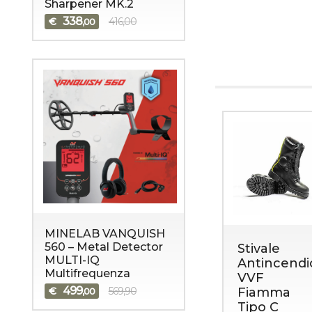
Sharpener MK.2
338
€
416,00
,00
MINELAB VANQUISH
560 – Metal Detector
anti da
Guanti
Stivale
MULTI-IQ
lo Flame
Patriot
Antincendi
Multifrequenza
tardant
fireproof
VVF
499
€
569,90
aramide
Fiamma
,00
nomex
Tipo C