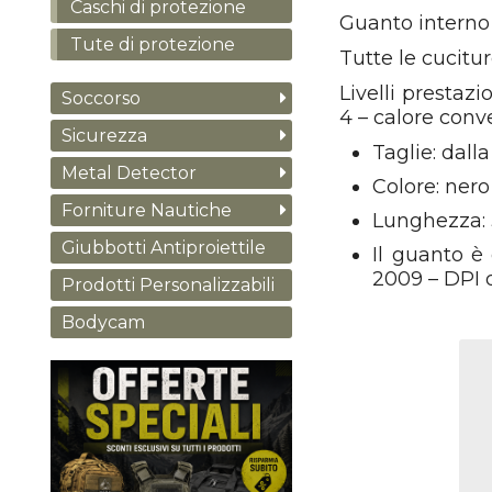
Caschi di protezione
Guanto interno
Tute di protezione
Tutte le cucitur
Livelli prestazi
Soccorso
4 – calore conv
Sicurezza
Taglie: dalla
Metal Detector
Colore: nero 
Forniture Nautiche
Lunghezza:
Giubbotti Antiproiettile
Il guanto è
2009 – DPI di
Prodotti Personalizzabili
Bodycam