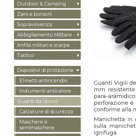
Outdoor & Camping
Zaini e borsoni
Sopravvivenza
Abbigliamento Militare
Anfibi militari e scarpe
Tattico
Dispositivi di protezione
Elmetti antincendio
Guanti Vigili 
mm resistente 
Indumenti anticalore
para-aramidico
Guanti da lavoro
perforazione e 
conforme alla 
Calzature di sicurezza
Manichetta in c
Maschere e
sulla manichet
semimaschere
ignifuga.