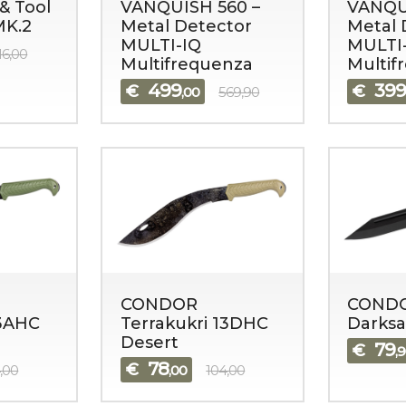
& Tool
VANQUISH 560 –
VANQU
MK.2
Metal Detector
Metal 
MULTI-IQ
MULTI
16,00
Multifrequenza
Multif
499
39
€
€
,00
569,90
CONDOR
COND
13AHC
Terrakukri 13DHC
Darksa
Desert
79
€
,
78
€
,00
,00
104,00