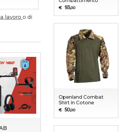
Combattimento
93
€
,00
da lavoro
o di
Openland Combat
Shirt in Cotone
50
€
,00
AB