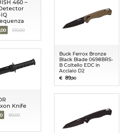
ISH 460 –
Detector
-IQ
requenza
9
,00
510,00
Buck Ferrox Bronze
Black Blade 0698BRS-
B Coltello EDC in
Acciaio D2
89
€
,90
OR
xon Knife
90
89,00