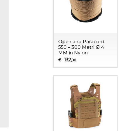
Sopravvivenza
Abbigliamento Militare
Openland Paracord
550 – 300 Metri Ø 4
MM in Nylon
132
€
,00