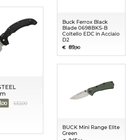
Buck Ferrox Black
Blade 0698BKS-B
Coltello EDC in Acciaio
D2
89
€
,90
STEEL
em
8
,00
532,00
BUCK Mini Range Elite
Green