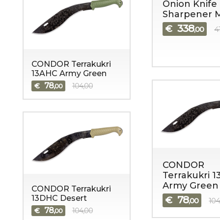
Onion Knife 
Sharpener 
338
€
,00
4
CONDOR Terrakukri
13AHC Army Green
78
€
104,00
,00
CONDOR
Terrakukri 
Army Green
CONDOR Terrakukri
13DHC Desert
78
€
,00
104
78
€
104,00
,00