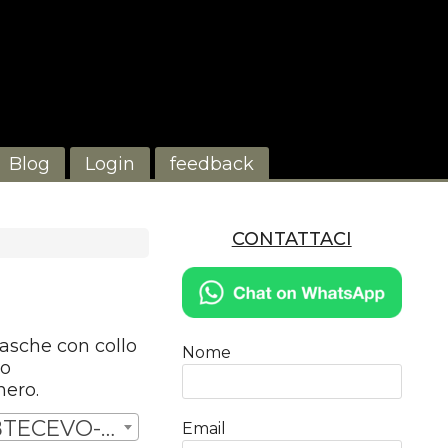
Blog
Login
feedback
CONTATTACI
asche con collo
Nome
to
nero.
TAGLIA 3XS (#GIUBTECEVO-3XS) | € 95,00
Email