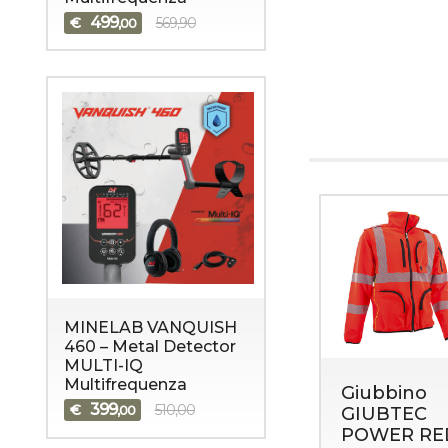
499
€
569,90
,00
MINELAB VANQUISH
460 – Metal Detector
MULTI-IQ
Multifrequenza
Giubbino
399
€
510,00
,00
GIUBTEC
POWER RE