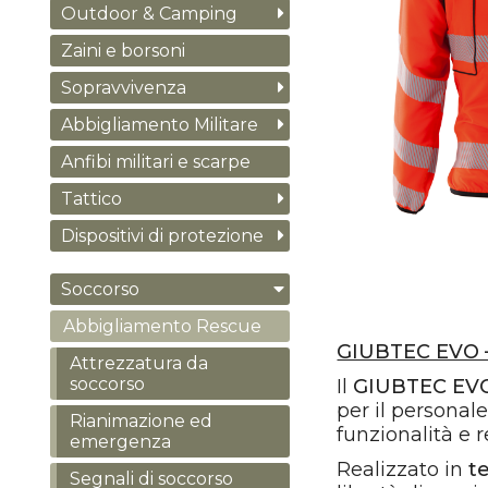
Outdoor & Camping
Zaini e borsoni
Sopravvivenza
Abbigliamento Militare
Anfibi militari e scarpe
Tattico
Dispositivi di protezione
Soccorso
Abbigliamento Rescue
GIUBTEC EVO –
Attrezzatura da
soccorso
Il
GIUBTEC EV
per il personal
Rianimazione ed
funzionalità e r
emergenza
​Realizzato in
t
Segnali di soccorso