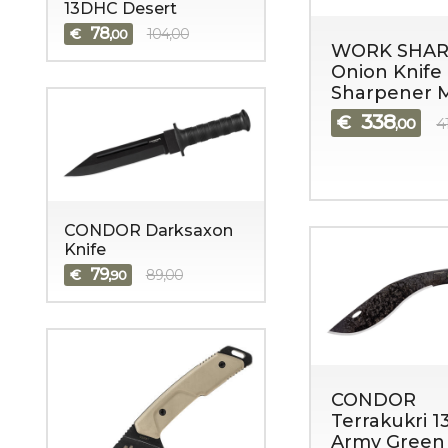
13DHC Desert
78
€
104,00
,00
WORK SHAR
Onion Knife 
Sharpener 
338
€
,00
4
CONDOR Darksaxon
Knife
79
€
89,00
,90
CONDOR
Terrakukri 
Army Green