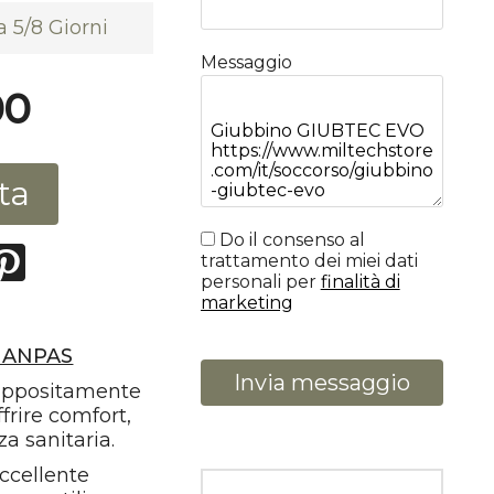
 5/8 Giorni
Messaggio
00
ta
Do il consenso al
trattamento dei miei dati
personali per
finalità di
marketing
i ANPAS
Invia messaggio
 appositamente
ffrire comfort,
za sanitaria.
eccellente