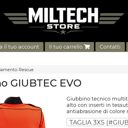
a il tuo account
Il tuo carrello
Contatti
liamento Rescue
no GIUBTEC EVO
Giubbino tecnico multit
alto con inserti in tessu
antiabrasione di colore 