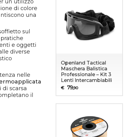
er un utilizzo
sione di colore
antiscono una
offietto sul
 pratiche
enti e oggetti
lle diverse
stico
Openland Tactical
Maschera Balistica
Professionale – Kit 3
stenza nelle
Lenti Intercambiabili
termoapplicata
79
€
i di scarsa
,90
completano il