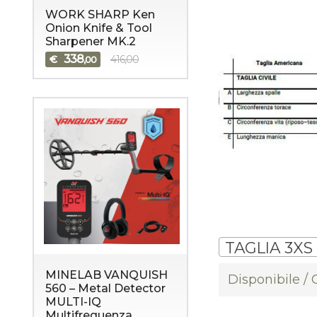
WORK SHARP Ken
Onion Knife & Tool
Sharpener MK.2
338
€
416,00
,00
TAGLIA 3XS
MINELAB VANQUISH
Disponibile /
560 – Metal Detector
MULTI-IQ
Multifrequenza