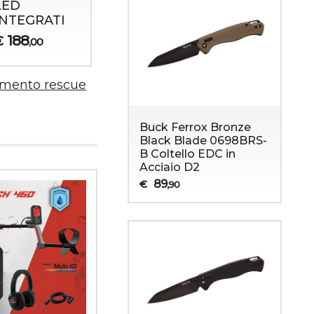
LED
INTEGRATI
188
€
,00
amento rescue
Buck Ferrox Bronze
Black Blade 0698BRS-
B Coltello EDC in
Acciaio D2
89
€
,90