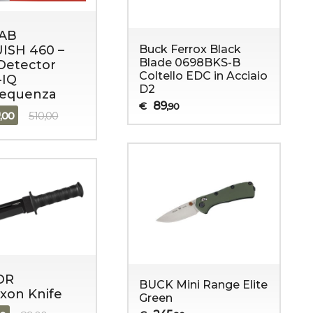
AB
ISH 460 –
Buck Ferrox Black
Blade 0698BKS-B
Detector
Coltello EDC in Acciaio
-IQ
D2
requenza
89
€
,90
9
,00
510,00
OR
BUCK Mini Range Elite
xon Knife
Green