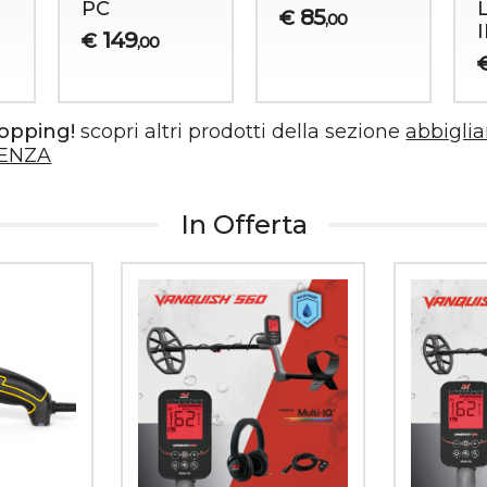
PC
85
€
,00
149
€
,00
hopping!
scopri altri prodotti della sezione
abbigli
ENZA
In Offerta