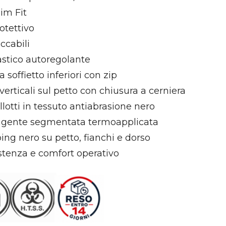
lim Fit
rotettivo
ccabili
astico autoregolante
 soffietto inferiori con zip
Camping
Zaini e borsoni
Sopravviv
erticali sul petto con chiusura a cerniera
allotti in tessuto antiabrasione nero
ngente segmentata termoapplicata
iping nero su petto, fianchi e dorso
istenza e comfort operativo