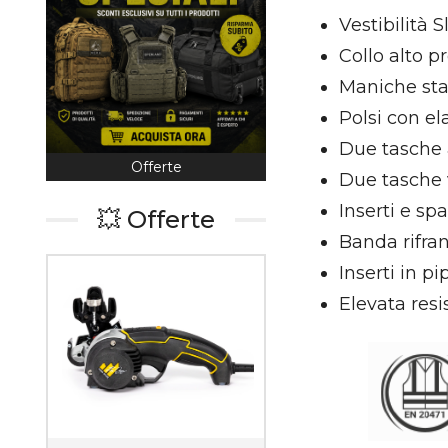
Vestibilità S
Collo alto p
Maniche sta
Polsi con el
Due tasche a
rte
Coltelleria
Outdoor & 
Due tasche v
Inserti e sp
💥 Offerte
Banda rifra
Inserti in p
Elevata res