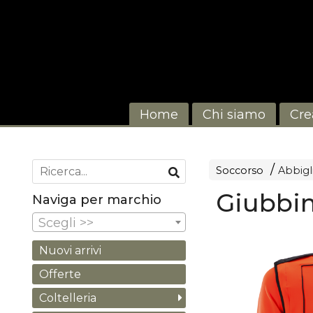
Home
Chi siamo
Cre
Soccorso
Abbig
Giubbi
Naviga per marchio
Scegli >>
Nuovi arrivi
Offerte
Coltelleria