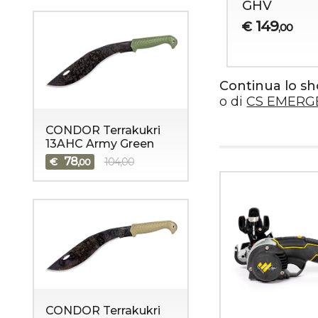
GHV
149
€
,00
Continua lo s
o di
CS EMERG
CONDOR Terrakukri
13AHC Army Green
78
€
104,00
,00
CONDOR Terrakukri