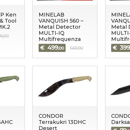
P Ken
MINELAB
MINEL
& Tool
VANQUISH 560 –
VANQU
MK.2
Metal Detector
Metal 
MULTI-IQ
MULTI
16,00
Multifrequenza
Multif
499
39
€
€
,00
569,90
CONDOR
COND
13AHC
Terrakukri 13DHC
Darksa
Desert