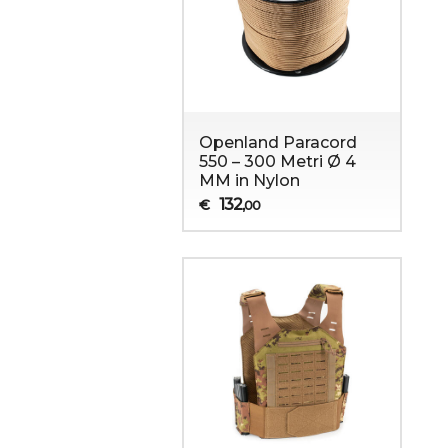
Openland Paracord
550 – 300 Metri Ø 4
enza
Abbigliamento Militare
Anfibi militari 
MM in Nylon
132
€
,00