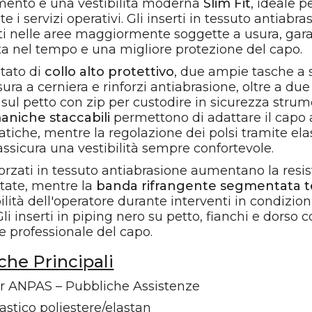
imento e una vestibilità moderna
Slim Fit
, ideale p
e i servizi operativi. Gli inserti in tessuto antiabra
ati nelle aree maggiormente soggette a usura, gar
a nel tempo e una migliore protezione del capo.
otato di
collo alto protettivo
, due ampie tasche a s
ura a cerniera e rinforzi antiabrasione, oltre a due
i sul petto con zip per custodire in sicurezza strum
aniche staccabili
permettono di adattare il capo a
atiche, mentre la regolazione dei polsi tramite ela
ssicura una vestibilità sempre confortevole.
inforzati in tessuto antiabrasione aumentano la resi
itate, mentre la
banda rifrangente segmentata 
bilità dell'operatore durante interventi in condizion
li inserti in piping nero su petto, fianchi e dorso 
e professionale del capo.
iche Principali
er ANPAS – Pubbliche Assistenze
astico poliestere/elastan