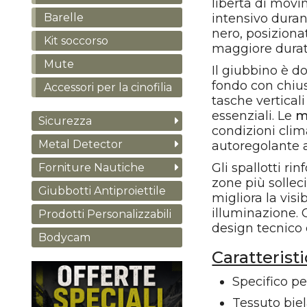
libertà di mov
intensivo durant
Barelle
nero, posizion
Kit soccorso
maggiore durat
Mute
Il giubbino è d
fondo con chius
Accessori per la cinofilia
tasche vertical
essenziali. Le
m
Sicurezza
condizioni clim
Metal Detector
autoregolante a
Gli spallotti r
Forniture Nautiche
zone più sollec
Giubbotti Antiproiettile
migliora la visi
illuminazione. G
Prodotti Personalizzabili
design tecnico 
Bodycam
Caratterist
Specifico p
Tessuto biel