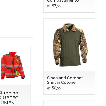
Combattimento
93
€
,00
Openland Combat
Shirt in Cotone
50
€
,00
Giubbino
GIUBTEC
LUMEN –