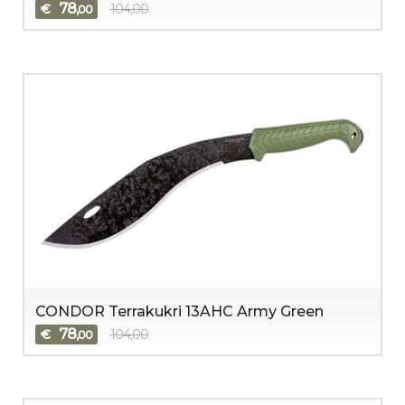
78
€
104,00
,00
CONDOR Terrakukri 13AHC Army Green
78
€
104,00
,00