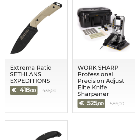
Extrema Ratio
WORK SHARP
SETHLANS
Professional
EXPEDITIONS
Precision Adjust
Elite Knife
418
€
,00
436,00
Sharpener
525
€
,00
586,00