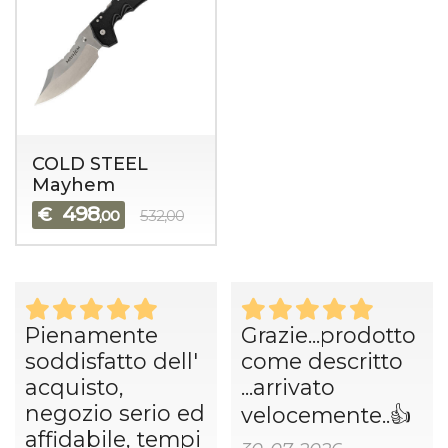
COLD STEEL
Mayhem
498
€
,00
532,00
Pienamente
Grazie...prodotto
soddisfatto dell'
come descritto
acquisto,
...arrivato
negozio serio ed
velocemente..👍
affidabile, tempi