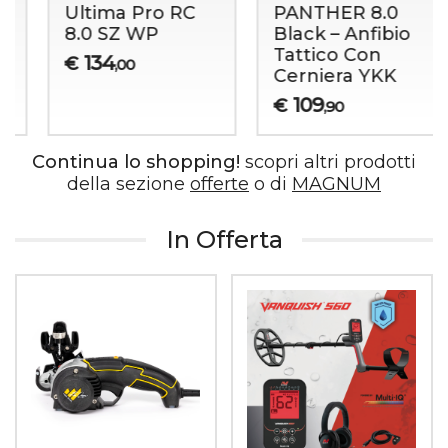
Ultima Pro RC
PANTHER 8.0
8.0 SZ WP
Black – Anfibio
Tattico Con
134
€
,00
Cerniera YKK
109
€
,90
Continua lo shopping!
scopri altri prodotti
della sezione
offerte
o di
MAGNUM
In Offerta