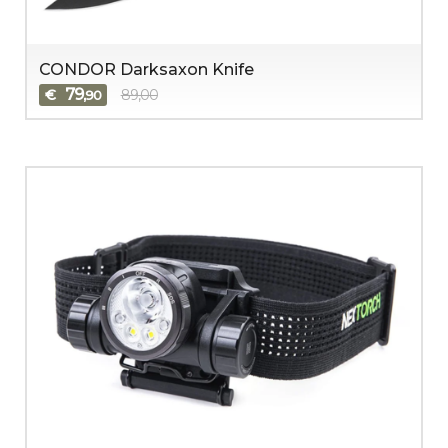
CONDOR Darksaxon Knife
79
€
89,00
,90