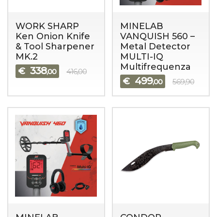
WORK SHARP
MINELAB
Ken Onion Knife
VANQUISH 560 –
& Tool Sharpener
Metal Detector
MK.2
MULTI-IQ
Multifrequenza
338
€
,00
416,00
499
€
,00
569,90