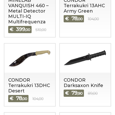
MINELAB
CONDOR
VANQUISH 460 –
Terrakukri 13AHC
Metal Detector
Army Green
MULTI-IQ
78
€
,00
104,00
Multifrequenza
399
€
,00
510,00
CONDOR
CONDOR
Terrakukri 13DHC
Darksaxon Knife
Desert
79
€
,90
89,00
78
€
,00
104,00