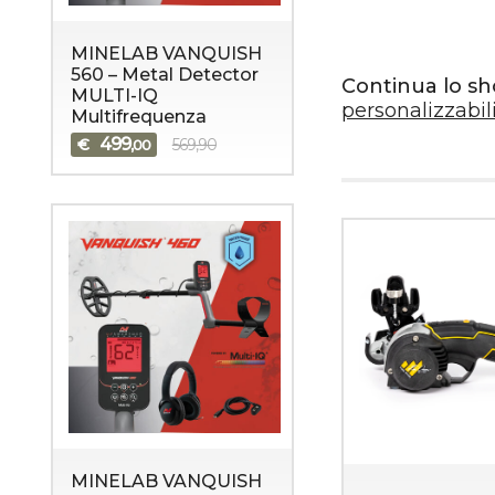
MINELAB VANQUISH
560 – Metal Detector
Continua lo s
MULTI-IQ
personalizzabil
Multifrequenza
499
€
569,90
,00
MINELAB VANQUISH