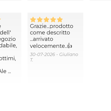
e
Grazie...prodotto
dell'
come descritto
egozio
...arrivato
idabile,
velocemente..👍
30-07-2026 - Giuliano
ottimi,
T.
e ...