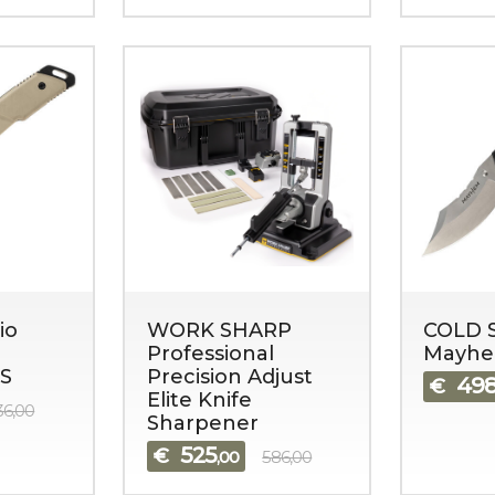
io
WORK SHARP
COLD 
Professional
Mayh
S
Precision Adjust
49
€
Elite Knife
36,00
Sharpener
525
€
,00
586,00