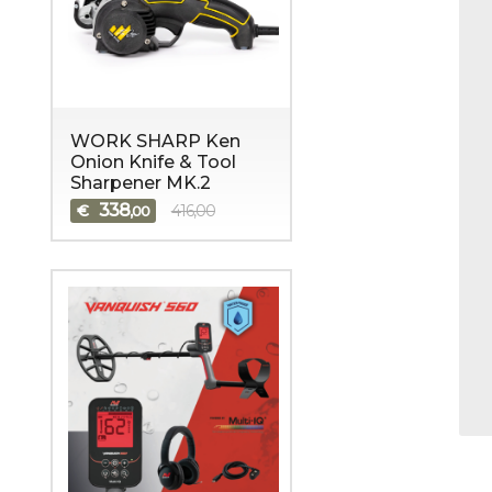
WORK SHARP Ken
Onion Knife & Tool
Sharpener MK.2
338
€
416,00
,00