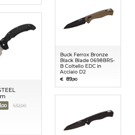
Buck Ferrox Bronze
Black Blade 0698BRS-
B Coltello EDC in
Acciaio D2
89
€
,90
STEEL
em
8
,00
532,00