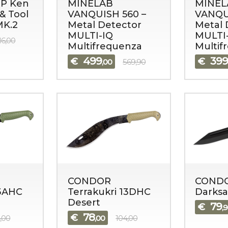
P Ken
MINELAB
MINEL
& Tool
VANQUISH 560 –
VANQU
MK.2
Metal Detector
Metal 
MULTI-IQ
MULTI
16,00
Multifrequenza
Multif
499
39
€
€
,00
569,90
CONDOR
COND
13AHC
Terrakukri 13DHC
Darksa
Desert
79
€
,
78
€
,00
,00
104,00