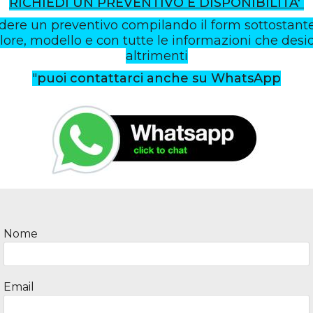
RICHIEDI UN PREVENTIVO E DISPONIBILITA'
edere un preventivo compilando il form sottostant
lore, modello e con tutte le informazioni che desid
altrimenti
"
puoi contattarci anche su WhatsApp
Outdoor & Camping
Zaini e borsoni
Nome
Email