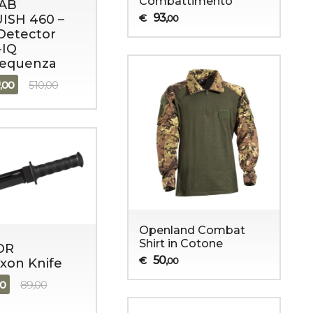
Combattimento
AB
93
ISH 460 –
€
,00
Detector
-IQ
requenza
9
,00
510,00
Openland Combat
Shirt in Cotone
OR
50
€
,00
xon Knife
90
89,00