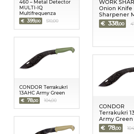
WORK SHAR
460 – Metal Detector
MULTI-IQ
Onion Knife 
Multifrequenza
Sharpener 
399
€
510,00
,00
338
€
,00
4
CONDOR Terrakukri
13AHC Army Green
78
€
104,00
,00
CONDOR
Terrakukri 
Army Green
78
€
,00
104