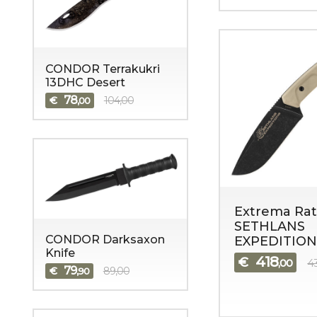
CONDOR Terrakukri
13DHC Desert
78
€
104,00
,00
Extrema Rat
SETHLANS
CONDOR Darksaxon
EXPEDITION
Knife
418
€
,00
4
79
€
89,00
,90