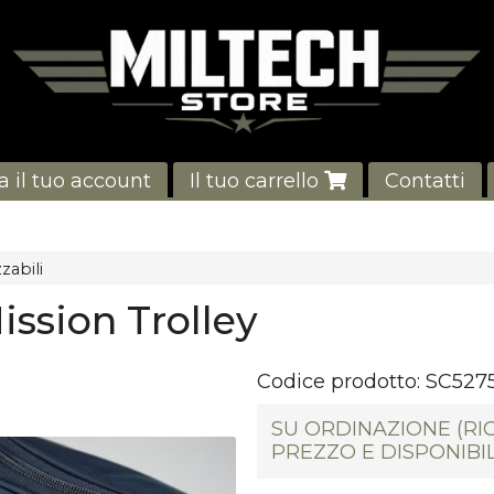
a il tuo account
Il tuo carrello
Contatti
zabili
ission Trolley
Codice prodotto:
SC527
SU ORDINAZIONE (RI
PREZZO E DISPONIBIL