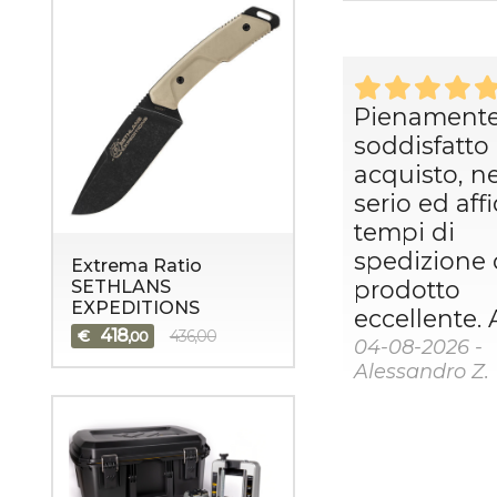
Pienament
soddisfatto 
acquisto, n
serio ed aff
tempi di
spedizione 
Extrema Ratio
prodotto
SETHLANS
EXPEDITIONS
eccellente. Al
418
€
436,00
,00
04-08-2026 -
Alessandro Z.