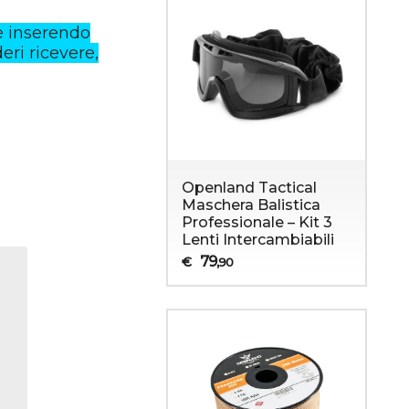
e inserendo
eri ricevere,
Openland Tactical
Maschera Balistica
Professionale – Kit 3
Lenti Intercambiabili
Sopravvivenza
Abbigliamento Militare
79
€
,90