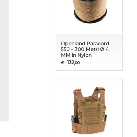
Openland Paracord
550 – 300 Metri Ø 4
MM in Nylon
132
€
,00