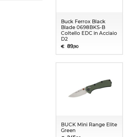
Buck Ferrox Black
Blade 0698BKS-B
Coltello EDC in Acciaio
D2
89
€
,90
BUCK Mini Range Elite
Green