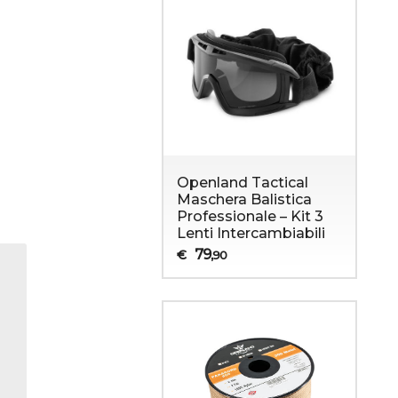
Openland Tactical
Maschera Balistica
Professionale – Kit 3
Lenti Intercambiabili
Sopravvivenza
Abbigliamento Militare
79
€
,90