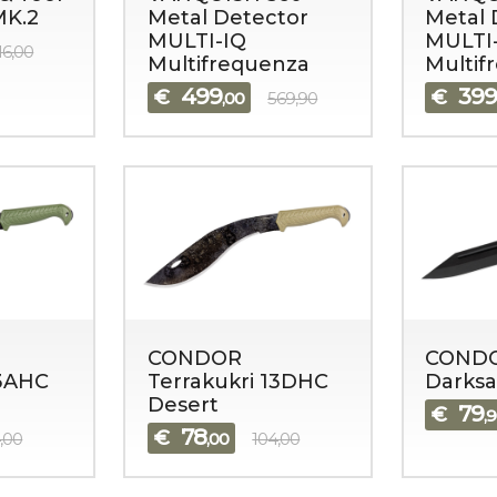
MK.2
Metal Detector
Metal 
MULTI-IQ
MULTI
16,00
Multifrequenza
Multif
499
39
€
€
,00
569,90
CONDOR
COND
13AHC
Terrakukri 13DHC
Darksa
Desert
79
€
,
78
€
,00
,00
104,00