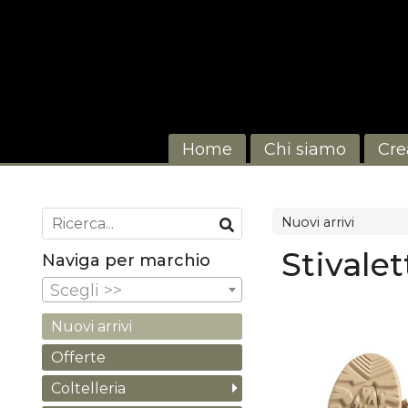
Home
Chi siamo
Cre
Nuovi arrivi
Stivale
Naviga per marchio
Scegli >>
Nuovi arrivi
Offerte
Coltelleria