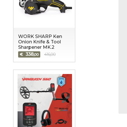
WORK SHARP Ken
Onion Knife & Tool
Sharpener MK.2
338
€
416,00
,00