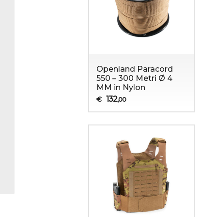
Openland Paracord
550 – 300 Metri Ø 4
MM in Nylon
132
€
,00