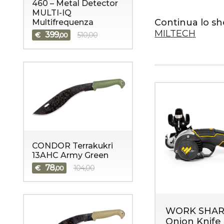
460 – Metal Detector
MULTI-IQ
Continua lo s
Multifrequenza
MILTECH
399
€
510,00
,00
CONDOR Terrakukri
13AHC Army Green
78
€
104,00
,00
WORK SHAR
Onion Knife 