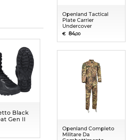
Openland Tactical
Plate Carrier
Undercover
84
€
,00
letto Black
t Gen II
Openland Completo
Militare Da