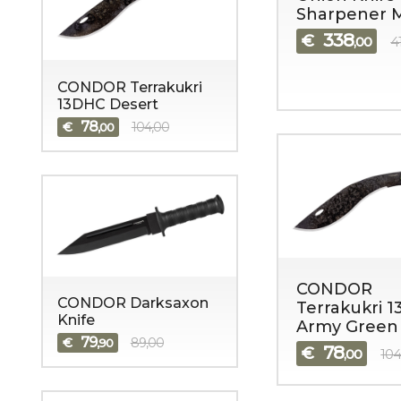
Sharpener 
338
€
,00
4
CONDOR Terrakukri
13DHC Desert
78
€
104,00
,00
CONDOR
CONDOR Darksaxon
Terrakukri 
Knife
Army Green
79
€
89,00
,90
78
€
,00
104