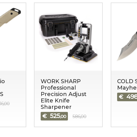
io
WORK SHARP
COLD 
Professional
Mayh
S
Precision Adjust
49
€
Elite Knife
36,00
Sharpener
525
€
,00
586,00