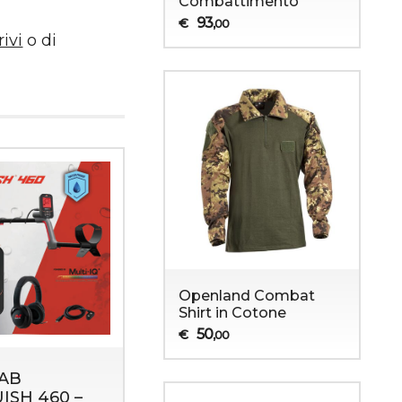
Combattimento
93
€
,00
rivi
o di
Openland Combat
Shirt in Cotone
50
€
,00
AB
ISH 460 –