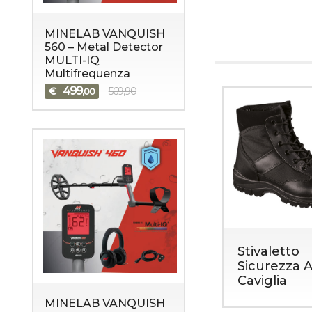
MINELAB VANQUISH
560 – Metal Detector
MULTI-IQ
Multifrequenza
499
€
569,90
,00
Stivaletto
Sicurezza A
Caviglia
MINELAB VANQUISH