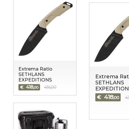
Extrema Ratio
SETHLANS
Extrema Rat
EXPEDITIONS
SETHLANS
418
€
436,00
,00
EXPEDITION
418
€
,00
4