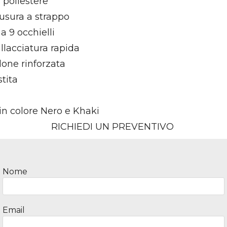
 poliestere
usura a strappo
a 9 occhielli
llacciatura rapida
lone rinforzata
tita
in colore Nero e Khaki
RICHIEDI UN PREVENTIVO ​
Outdoor & Camping
Zaini e borsoni
Nome
Email