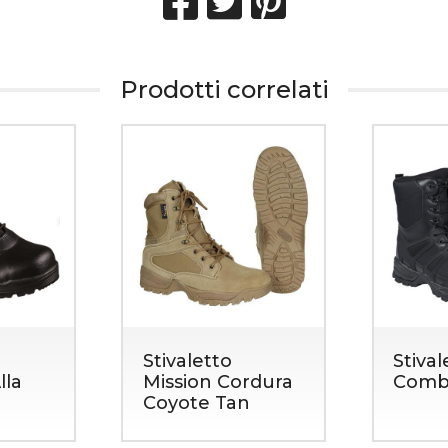
Prodotti correlati
Stivaletto
Stiva
lla
Mission Cordura
Comba
Coyote Tan