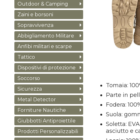
Outdoor & Camping
Zaini e borsoni
Sopravvivenza
Abbigliamento Militare
Anfibi militari e scarpe
Tattico
Dispositivi di protezione
Soccorso
Tomaia: 100
Sicurezza
Parte in pel
Metal Detector
Fodera: 100
Forniture Nautiche
Suola: gom
Giubbotti Antiproiettile
Soletta: EVA
asciutto e c
Prodotti Personalizzabili