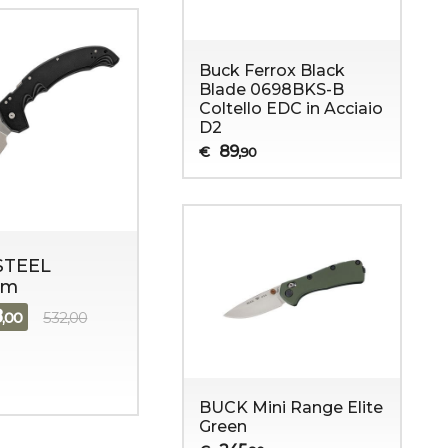
Buck Ferrox Black
Blade 0698BKS-B
Coltello EDC in Acciaio
D2
89
€
,90
STEEL
em
8
,00
532,00
BUCK Mini Range Elite
Green