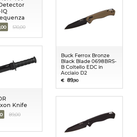
Detector
-IQ
requenza
9
,00
510,00
Buck Ferrox Bronze
Black Blade 0698BRS-
B Coltello EDC in
Acciaio D2
89
€
,90
OR
xon Knife
90
89,00