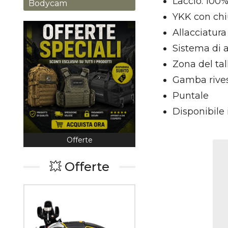
Laccio: 100%
Bodycam
YKK con chi
Allacciatura 
Sistema di a
Zona del tal
Gamba rives
Puntale
Disponibile 
Offerte
Coltelleria
💥 Offerte