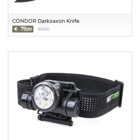
CONDOR Darksaxon Knife
79
€
89,00
,90