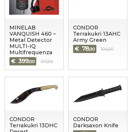
MINELAB
CONDOR
VANQUISH 460 –
Terrakukri 13AHC
Metal Detector
Army Green
MULTI-IQ
78
€
,00
104,00
Multifrequenza
399
€
,00
510,00
CONDOR
CONDOR
Terrakukri 13DHC
Darksaxon Knife
Desert