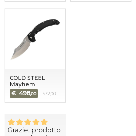
COLD STEEL
Mayhem
498
€
,00
532,00
Grazie...prodotto