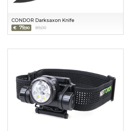
CONDOR Darksaxon Knife
79
€
89,00
,90