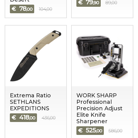
79
€
,90
89,00
78
€
,00
104,00
Extrema Ratio
WORK SHARP
SETHLANS
Professional
EXPEDITIONS
Precision Adjust
Elite Knife
418
€
,00
436,00
Sharpener
525
€
,00
586,00