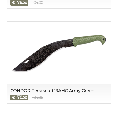
78
€
104,00
,00
CONDOR Terrakukri 13AHC Army Green
78
€
104,00
,00