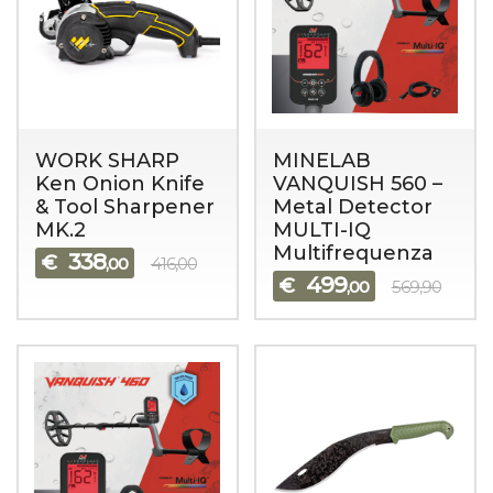
WORK SHARP
MINELAB
Ken Onion Knife
VANQUISH 560 –
& Tool Sharpener
Metal Detector
MK.2
MULTI-IQ
Multifrequenza
338
€
,00
416,00
499
€
,00
569,90