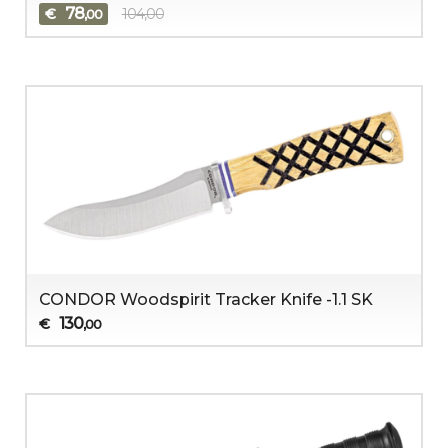
78
€
104,00
,00
CONDOR Woodspirit Tracker Knife -1.1 SK
130
€
,00