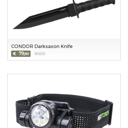
CONDOR Darksaxon Knife
79
€
89,00
,90