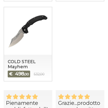
COLD STEEL
Mayhem
498
€
,00
532,00
Pienamente
Grazie...prodotto