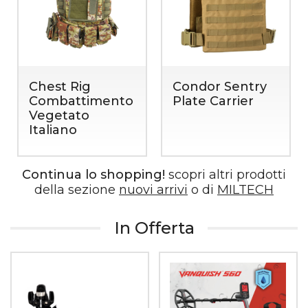
Extrema Ratio
Extrema Ratio
RAO Black
ULTRAMARINE
Ruvido
con asola
378
618
€
€
,00
,00
Continua lo shopping!
scopri altri prodotti
della sezione
nuovi arrivi
o di
MILTECH
In Offerta