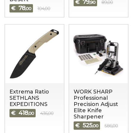
79
€
,90
89,00
78
€
,00
104,00
Extrema Ratio
WORK SHARP
SETHLANS
Professional
EXPEDITIONS
Precision Adjust
Elite Knife
418
€
,00
436,00
Sharpener
525
€
,00
586,00