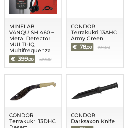
MINELAB
CONDOR
VANQUISH 460 –
Terrakukri 13AHC
Metal Detector
Army Green
MULTI-IQ
78
€
,00
104,00
Multifrequenza
399
€
,00
510,00
CONDOR
CONDOR
Terrakukri 13DHC
Darksaxon Knife
Desert