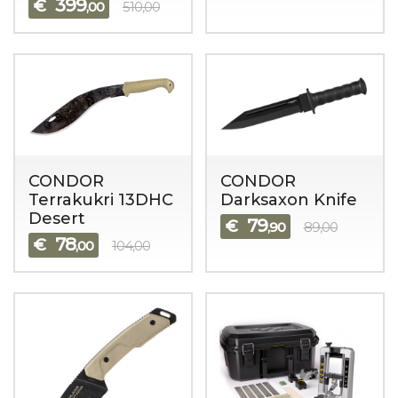
399
€
,00
510,00
CONDOR
CONDOR
Terrakukri 13DHC
Darksaxon Knife
Desert
79
€
,90
89,00
78
€
,00
104,00