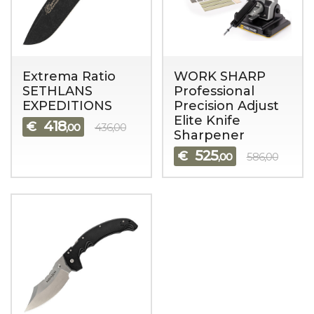
Extrema Ratio
WORK SHARP
SETHLANS
Professional
EXPEDITIONS
Precision Adjust
Elite Knife
418
€
,00
436,00
Sharpener
525
€
,00
586,00