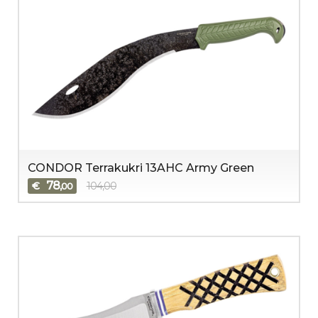
CONDOR Terrakukri 13AHC Army Green
78
€
104,00
,00