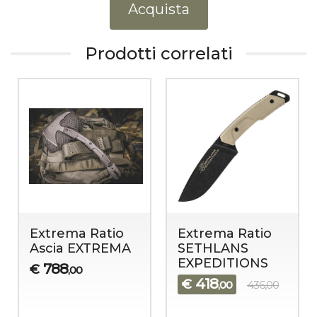
Acquista
Prodotti correlati
Extrema Ratio
Extrema Ratio
Ascia EXTREMA
SETHLANS
EXPEDITIONS
788
€
,00
418
€
,00
436,00