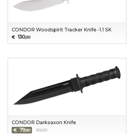
CONDOR Woodspirit Tracker Knife -1.1 SK
130
€
,00
CONDOR Darksaxon Knife
79
€
89,00
,90