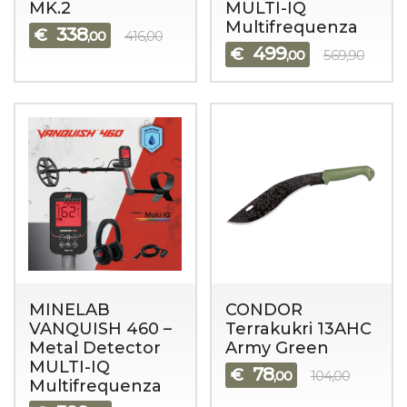
MK.2
MULTI-IQ
Multifrequenza
338
€
,00
416,00
499
€
,00
569,90
MINELAB
CONDOR
VANQUISH 460 –
Terrakukri 13AHC
Metal Detector
Army Green
MULTI-IQ
78
€
,00
104,00
Multifrequenza