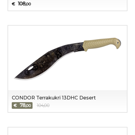
108
€
,00
CONDOR Terrakukri 13DHC Desert
78
€
104,00
,00