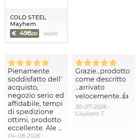
COLD STEEL
Mayhem
498
€
,00
532,00
Pienamente
Grazie...prodotto
soddisfatto dell'
come descritto
acquisto,
...arrivato
negozio serio ed
velocemente..👍
affidabile, tempi
30-07-2026 -
di spedizione
Giuliano T.
ottimi, prodotto
eccellente. Ale ...
04-08-2026 -