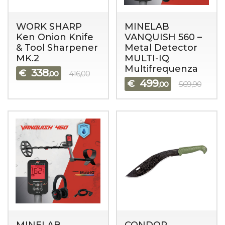
WORK SHARP
MINELAB
Ken Onion Knife
VANQUISH 560 –
& Tool Sharpener
Metal Detector
MK.2
MULTI-IQ
Multifrequenza
338
€
,00
416,00
499
€
,00
569,90