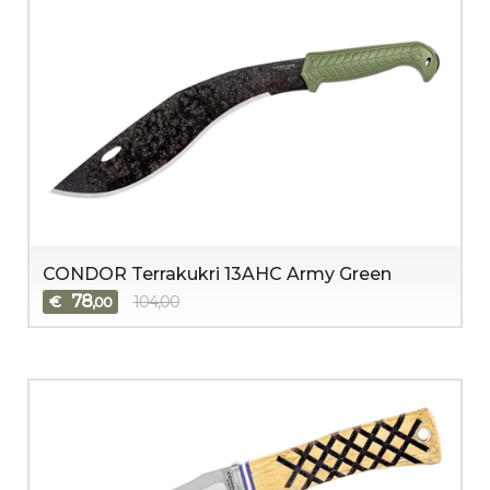
CONDOR Terrakukri 13AHC Army Green
78
€
104,00
,00