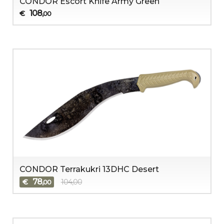
CONDOR Escort Knife Army Green
108
€
,00
CONDOR Terrakukri 13DHC Desert
78
€
104,00
,00