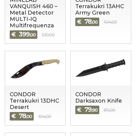
MINELAB
CONDOR
VANQUISH 460 –
Terrakukri 13AHC
Metal Detector
Army Green
MULTI-IQ
78
€
,00
104,00
Multifrequenza
399
€
,00
510,00
CONDOR
CONDOR
Terrakukri 13DHC
Darksaxon Knife
Desert
79
€
,90
89,00
78
€
,00
104,00