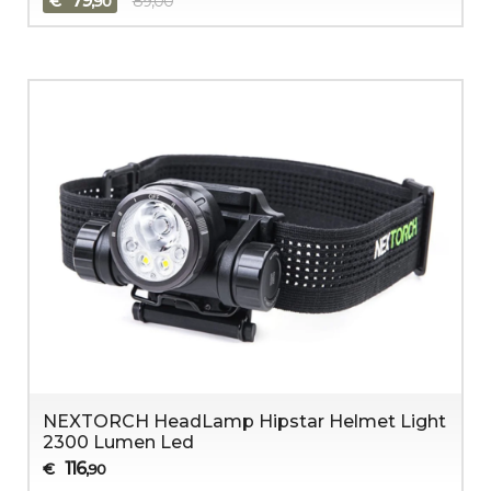
79
€
89,00
,90
NEXTORCH HeadLamp Hipstar Helmet Light
2300 Lumen Led
116
€
,90