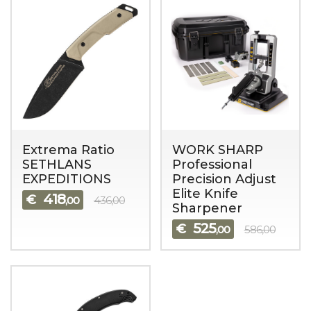
Extrema Ratio
WORK SHARP
SETHLANS
Professional
EXPEDITIONS
Precision Adjust
Elite Knife
418
€
,00
436,00
Sharpener
525
€
,00
586,00