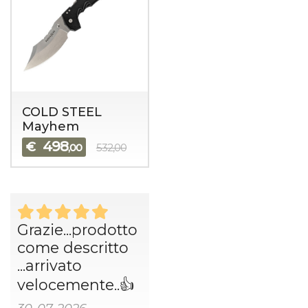
COLD STEEL
Mayhem
498
€
,00
532,00
Grazie...prodotto
come descritto
...arrivato
velocemente..👍