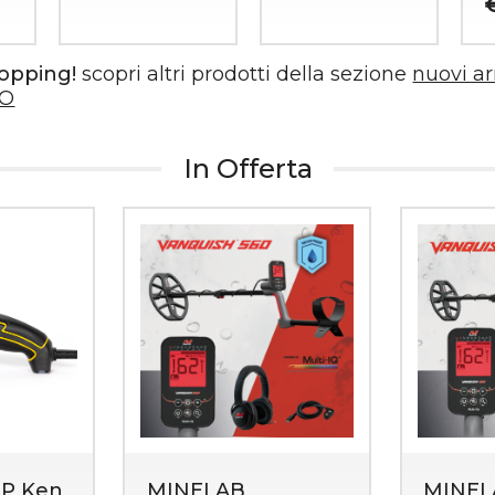
hopping!
scopri altri prodotti della sezione
nuovi ar
IO
In Offerta
P Ken
MINELAB
MINEL