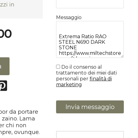
zzi in
Messaggio
00
a
Do il consenso al
trattamento dei miei dati
personali per
finalità di
marketing
Invia messaggio
door da portare
o zaino. Lama
er chi non
empre, ovunque.