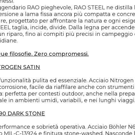
essi.
eggendario RAO pieghevole, RAO STEEL ne distilla 
versione a lama fissa ancora più compatta e concret
re, progettato per affrontare la natura e ogni esig
L taglia, incide, divide. Dalla legna per accende
un riparo, fino ai compiti più precisi in campeggio 
idiane.
Due filosofie. Zero compromessi.
TROGEN SATIN
funzionalità pulita ed essenziale. Acciaio Nitrogen
Outdoor & Camping
Zaini e borsoni
corrosione, facile da riaffilare anche con strumenti
ta: perfetta per contesti outdoor, anche nella prep
le in ambienti umidi, variabili, e nei lunghi viaggi
90 DARK STONE
erformance e sobrietà operativa. Acciaio Böhler N
 MIL-C-13924 e finitura stone-washed. Nasconde l’