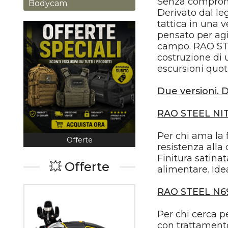
Senza comprom
Bodycam
Derivato dal l
tattica in una 
pensato per agi
campo. RAO STEE
costruzione di 
escursioni quot
Due versioni. 
RAO STEEL NI
Per chi ama la 
Offerte
Coltelleria
resistenza alla 
Finitura satina
💥 Offerte
alimentare. Idea
RAO STEEL N6
Per chi cerca p
con trattamento