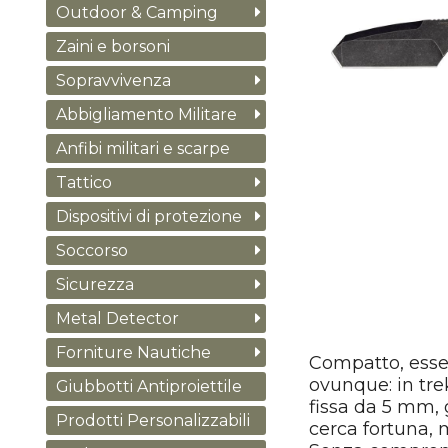
Outdoor & Camping
Zaini e borsoni
Sopravvivenza
Abbigliamento Militare
Anfibi militari e scarpe
Tattico
Dispositivi di protezione
Soccorso
Sicurezza
Metal Detector
Forniture Nautiche
Compatto, essen
ovunque: in tr
Giubbotti Antiproiettile
fissa da 5 mm, 
Prodotti Personalizzabili
cerca fortuna, 