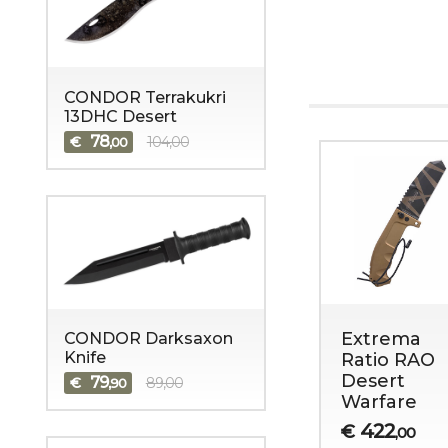
CONDOR Terrakukri
13DHC Desert
78
€
104,00
,00
xtrema
Extrema
Extrema
CONDOR Darksaxon
Knife
tio RAO
Ratio RAO
Ratio RAO
TEEL
Black
Desert
79
€
89,00
,90
trogen
Ruvido
Warfare
tin
378
422
€
€
,00
,00