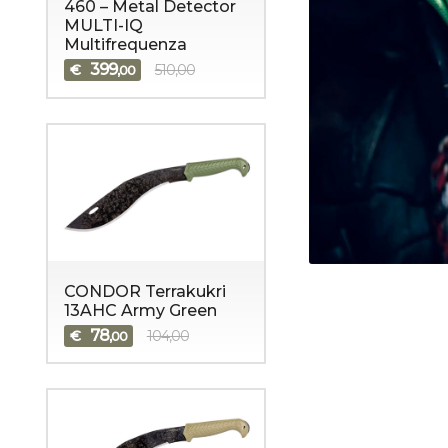
460 – Metal Detector
MULTI-IQ
Multifrequenza
399
€
510,00
,00
CONDOR Terrakukri
13AHC Army Green
78
€
104,00
,00