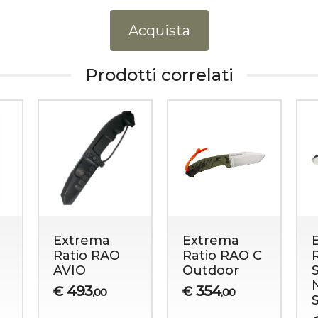
Acquista
Prodotti correlati
Extrema
Extrema
Ratio RAO
Ratio RAO C
AVIO
Outdoor
493
354
€
€
,00
,00