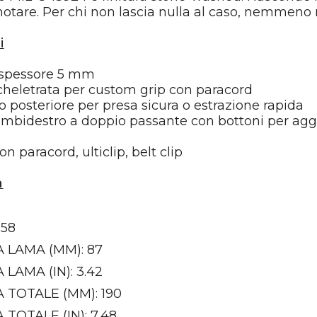
 notare. Per chi non lascia nulla al caso, nemmeno 
i
 spessore 5 mm
heletrata per custom grip con paracord
o posteriore per presa sicura o estrazione rapida
mbidestro a doppio passante con bottoni per agg
n paracord, ulticlip, belt clip
a
0
,58
 LAMA (MM): 87
LAMA (IN): 3.42
TOTALE (MM): 190
TOTALE (IN): 7,48