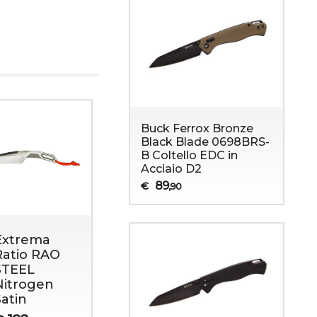
Buck Ferrox Bronze
Black Blade 0698BRS-
B Coltello EDC in
Acciaio D2
89
€
,90
Extrema
Extrema
Extrema
Ratio RAO
Ratio RAO
Ratio RA
STEEL
Black
Desert
Nitrogen
Ruvido
Warfare
Satin
378
422
€
€
,00
,00