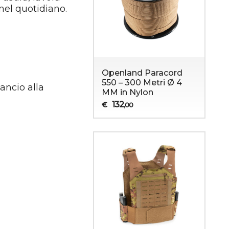
nel quotidiano.
Openland Paracord
550 – 300 Metri Ø 4
ancio alla
MM in Nylon
132
€
,00