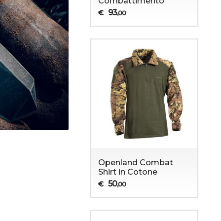
Combattimento
93
€
,00
Openland Combat
Shirt in Cotone
50
€
,00