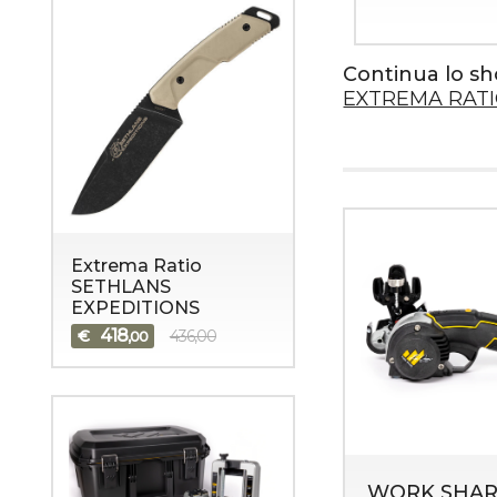
192
,00
Continua lo s
EXTREMA RAT
Extrema Ratio
SETHLANS
EXPEDITIONS
418
€
436,00
,00
WORK SHAR