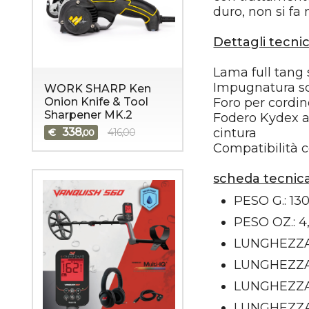
duro, non si fa
Dettagli tecnic
Lama full tang
Impugnatura sc
WORK SHARP Ken
Foro per cordin
Onion Knife & Tool
Sharpener MK.2
Fodero Kydex a
cintura
338
€
416,00
,00
Compatibilità co
scheda tecnic
PESO G.: 13
PESO OZ.: 4
LUNGHEZZA
LUNGHEZZA 
LUNGHEZZA 
LUNGHEZZA 