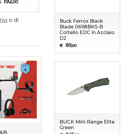
192
€
,00
rivi
o di
Buck Ferrox Black
Blade 0698BKS-B
Coltello EDC in Acciaio
D2
89
€
,90
BUCK Mini Range Elite
Green
AB