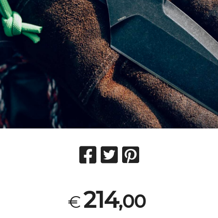
214
,00
€