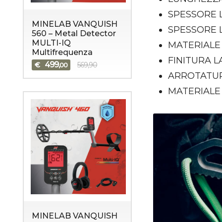
SPESSORE L
MINELAB VANQUISH
SPESSORE LA
560 – Metal Detector
MULTI-IQ
MATERIALE 
Multifrequenza
FINITURA 
499
€
569,90
,00
ARROTATUR
MATERIALE
MINELAB VANQUISH