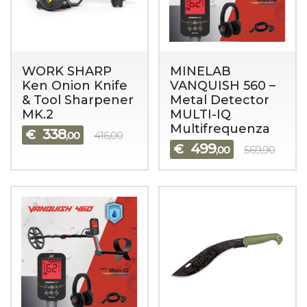
WORK SHARP
MINELAB
Ken Onion Knife
VANQUISH 560 –
& Tool Sharpener
Metal Detector
MK.2
MULTI-IQ
Multifrequenza
338
€
,00
416,00
499
€
,00
569,90