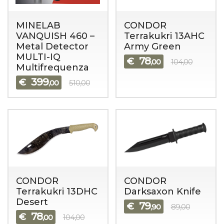
MINELAB
CONDOR
VANQUISH 460 –
Terrakukri 13AHC
Metal Detector
Army Green
MULTI-IQ
78
€
,00
104,00
Multifrequenza
399
€
,00
510,00
CONDOR
CONDOR
Terrakukri 13DHC
Darksaxon Knife
Desert
79
€
,90
89,00
78
€
,00
104,00