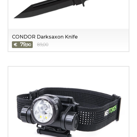
CONDOR Darksaxon Knife
79
€
89,00
,90