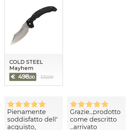
COLD STEEL
Mayhem
498
€
,00
532,00
Pienamente
Grazie...prodotto
soddisfatto dell'
come descritto
acquisto,
...arrivato