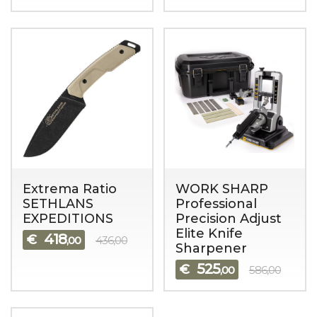
Extrema Ratio
WORK SHARP
SETHLANS
Professional
EXPEDITIONS
Precision Adjust
Elite Knife
418
€
,00
436,00
Sharpener
525
€
,00
586,00