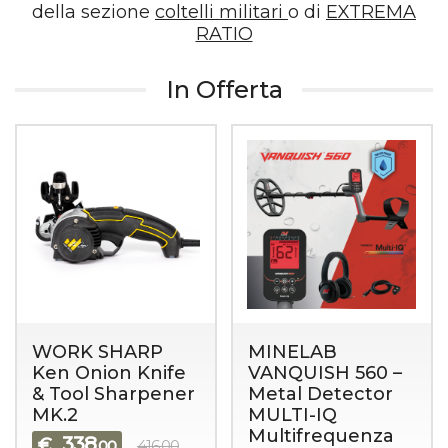
della sezione
coltelli militari
o di
EXTREMA
RATIO
In Offerta
WORK SHARP
MINELAB
Ken Onion Knife
VANQUISH 560 –
& Tool Sharpener
Metal Detector
MK.2
MULTI-IQ
Multifrequenza
338
€
,00
416,00