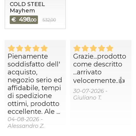
COLD STEEL
Mayhem
498
€
,00
532,00
Pienamente
Grazie...prodotto
soddisfatto dell'
come descritto
acquisto,
...arrivato
negozio serio ed
velocemente..👍
affidabile, tempi
30-07-2026 -
di spedizione
Giuliano T.
ottimi, prodotto
eccellente. Ale ...
04-08-2026 -
Alessandro Z.