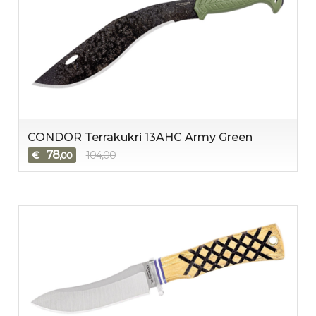
CONDOR Terrakukri 13AHC Army Green
78
€
104,00
,00