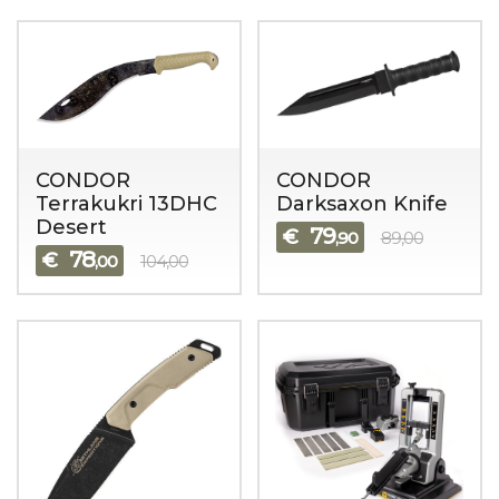
CONDOR
CONDOR
Terrakukri 13DHC
Darksaxon Knife
Desert
79
€
,90
89,00
78
€
,00
104,00