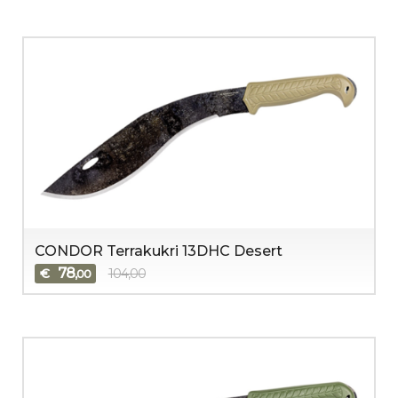
CONDOR Terrakukri 13DHC Desert
78
€
104,00
,00