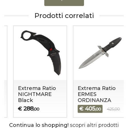
Prodotti correlati
Extrema Ratio
Extrema Ratio
NIGHTMARE
ERMES
Black
ORDINANZA
288
405
€
€
,00
,00
425,00
Continua lo shopping!
scopri altri prodotti