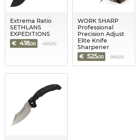
Extrema Ratio
WORK SHARP
SETHLANS
Professional
EXPEDITIONS
Precision Adjust
Elite Knife
418
€
,00
436,00
Sharpener
525
€
,00
586,00