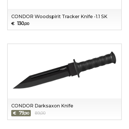
CONDOR Woodspirit Tracker Knife -1.1 SK
130
€
,00
CONDOR Darksaxon Knife
79
€
89,00
,90