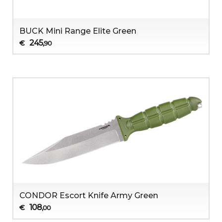
BUCK Mini Range Elite Green
245
€
,90
CONDOR Escort Knife Army Green
108
€
,00