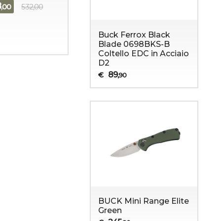
8
,00
532,00
Buck Ferrox Black
Blade 0698BKS-B
Coltello EDC in Acciaio
D2
89
€
,90
BUCK Mini Range Elite
Green