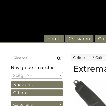
Home
Chi siamo
Cre
Coltelleria
Coltell
Extrem
Naviga per marchio
Scegli >>
Nuovi arrivi
Offerte
Coltelleria