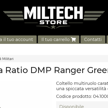
a il tuo account
Il tuo carrello
Contatti
i Militari
a Ratio DMP Ranger Gree
Coltello multiruolo cara
una spiccata versatilità
Codice prodotto:
04.100
Disponibile