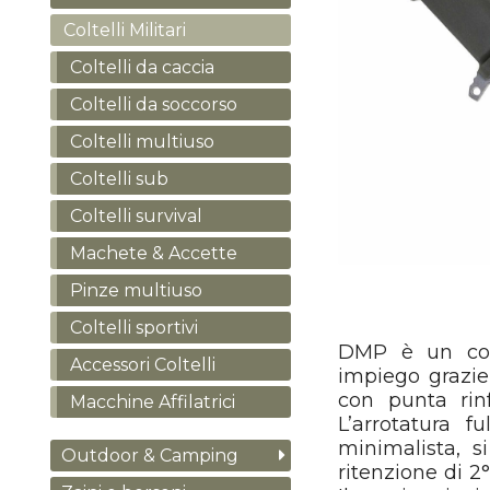
Coltelli Militari
Coltelli da caccia
Coltelli da soccorso
Coltelli multiuso
Coltelli sub
Coltelli survival
Machete & Accette
Pinze multiuso
Coltelli sportivi
DMP è un colte
Accessori Coltelli
impiego grazie
con punta rinf
Macchine Affilatrici
L’arrotatura fu
minimalista, s
Outdoor & Camping
ritenzione di 2°