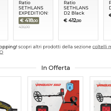
Ratio
Ratio
SETHLANS
SETHLANS
EXPEDITIONS
D2 Black
418
412
€
€
,00
,00
436,00
hopping!
scopri altri prodotti della sezione
coltelli 
IO
In Offerta