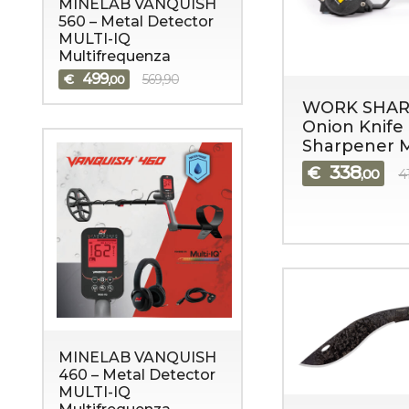
MINELAB VANQUISH
560 – Metal Detector
MULTI-IQ
Multifrequenza
499
€
569,90
,00
WORK SHAR
Onion Knife 
Sharpener 
338
€
,00
4
MINELAB VANQUISH
460 – Metal Detector
MULTI-IQ