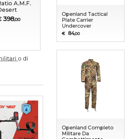
Ratio A.M.F.
Ratio E.C.M.
Ratio
Desert
COBRA
Fulcrum
Openland Tactical
Desert
398
340
€
€
,00
,00
Plate Carrier
Warfare
Undercover
385,00
375
€
,00
84
€
,00
393,00
militari
o di
Openland Completo
Militare Da