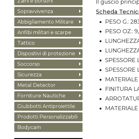
Zaini e borsoni
Il guscio princi
Scheda Tecnic
Sopravvivenza
PESO G.: 28
Abbigliamento Militare
PESO OZ.: 9
Anfibi militari e scarpe
LUNGHEZZA
Tattico
LUNGHEZZA T
Dispositivi di protezione
SPESSORE L
Soccorso
SPESSORE L
Sicurezza
MATERIALE 
Metal Detector
FINITURA 
Forniture Nautiche
ARROTATUR
Giubbotti Antiproiettile
MATERIALE
Prodotti Personalizzabili
Bodycam