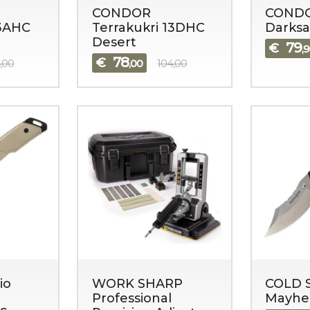
CONDOR
COND
13AHC
Terrakukri 13DHC
Darksa
Desert
79
€
,
78
€
,00
,00
104,00
io
WORK SHARP
COLD 
Professional
Mayh