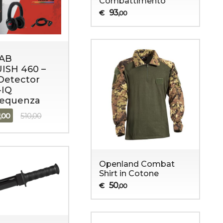
Combattimento
93
€
,00
AB
ISH 460 –
Detector
-IQ
requenza
9
,00
510,00
Openland Combat
Shirt in Cotone
50
€
,00