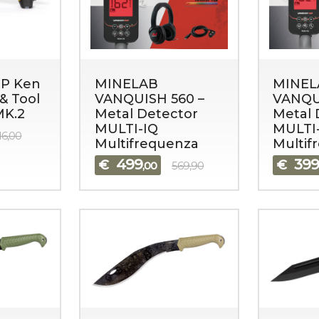
P Ken
MINELAB
MINEL
& Tool
VANQUISH 560 –
VANQU
MK.2
Metal Detector
Metal 
MULTI-IQ
MULTI
16,00
Multifrequenza
Multif
499
39
€
€
,00
569,90