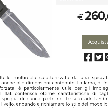
260
€
Acquist
llo multiruolo caratterizzato da una spiccata
 anche alle dimensioni contenute. La lama, di f
orzata, è particolarmente utile per gli impieg
ll flat conferisce ottime caratteristiche di tag
i spoglia di buona parte del tessuto adottand
 livello, andando a richiamare lo stile del modello 