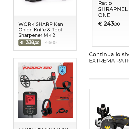
tio
Ratio Kreios
Ratio
ulcrum
Expeditions
SHRAPNEL
sert
ONE
420
€
,00
rfare
243
€
,00
WORK SHARP Ken
447,00
375
Onion Knife & Tool
,00
Sharpener MK.2
,00
338
€
416,00
,00
Continua lo s
EXTREMA RAT