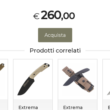
260
,00
€
Acquista
Prodotti correlati
mping
Zaini e borsoni
Sopravviven
Extrema
Extrema