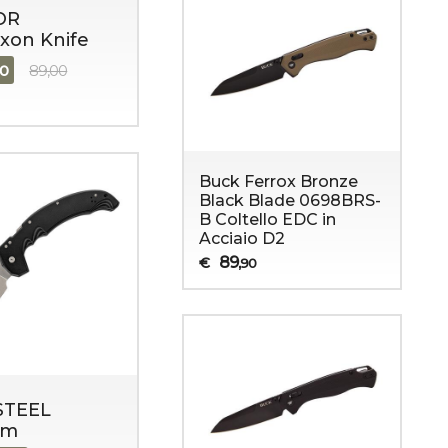
OR
xon Knife
90
89,00
Buck Ferrox Bronze
Black Blade 0698BRS-
B Coltello EDC in
Acciaio D2
89
€
,90
STEEL
em