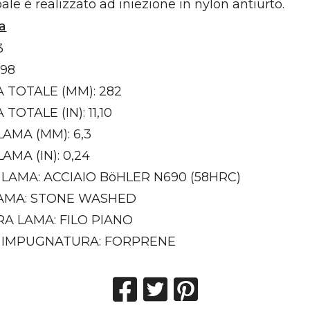
pale è realizzato ad iniezione in nylon antiurto.
a
3
,98
 TOTALE (MM): 282
OTALE (IN): 11,10
AMA (MM): 6,3
AMA (IN): 0,24
LAMA: ACCIAIO BöHLER N690 (58HRC)
LAMA: STONE WASHED
A LAMA: FILO PIANO
 IMPUGNATURA: FORPRENE