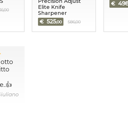
S
Precision Adjust
49
€
Elite Knife
36,00
Sharpener
525
€
,00
586,00
dotto
tto
..👍
Giuliano