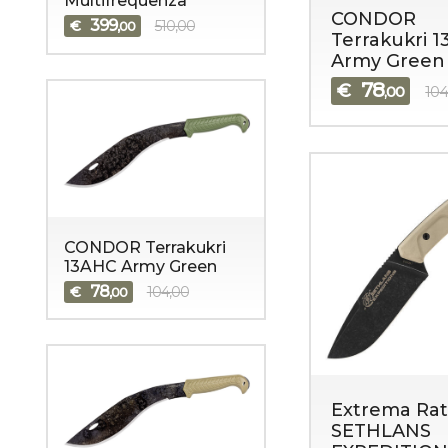
Multifrequenza
CONDOR
399
€
510,00
,00
Terrakukri 
Army Green
78
€
,00
104
CONDOR Terrakukri
13AHC Army Green
78
€
104,00
,00
Extrema Rat
SETHLANS