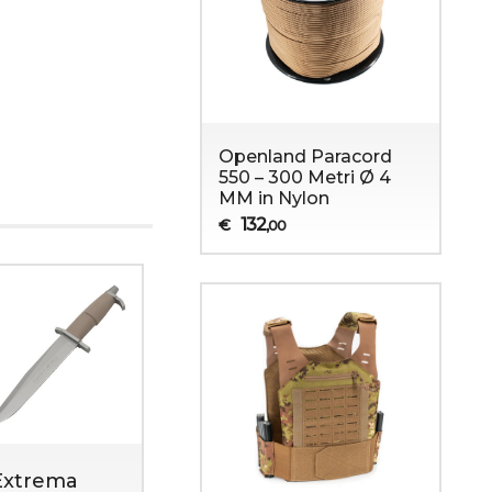
Openland Paracord
550 – 300 Metri Ø 4
MM in Nylon
132
€
,00
za
Abbigliamento Militare
Anfibi militari e s
Extrema
Extrema
Extrema