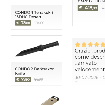
EXPEDITION
418
€
,00
4
CONDOR Terrakukri
13DHC Desert
78
€
104,00
,00
Grazie...pro
come descri
...arrivato
velocemente
CONDOR Darksaxon
Knife
30-07-2026 - 
79
€
89,00
,90
T.